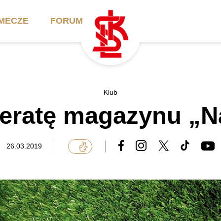
MECZE
FORUM
ilety
Akademia
Biznes
Klub
eratę magazynu „N
ennik
Aktualności
Bilety VIP/Skybox
arnety
Kadra trenerska
Oferta komercyjna
26.03.2019
FAQ
ŁKS II
Ełkaesiacki Klub
Biznesu
unkty sprzedaży
ŁKS III
Przyjaciel ŁKS
Regulaminy
Drużyny Akademii
Urodziny w Skybox
ŁKS Schools