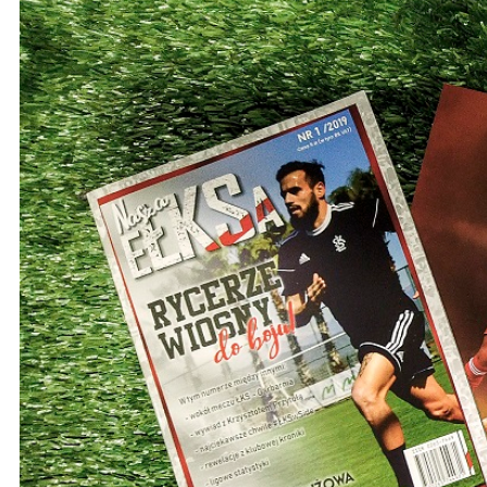
Ochrona dzieci
SKLEP
KU