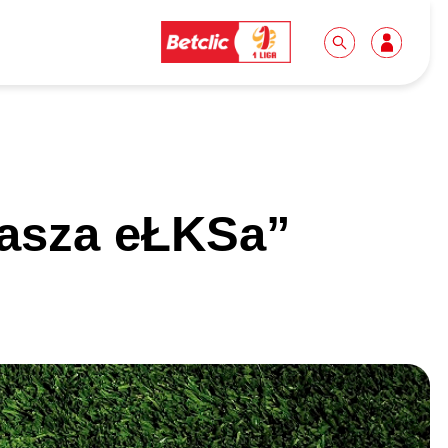
Dla mediów
Kibice
asza eŁKSa”
Biuro prasowe
Idę pierwszy raz!
Do pobrania
Wycieczki
Akredytacje
Grupy szkolne
Współpraca
Sektor rodzinny
Wolontariat
Patronite