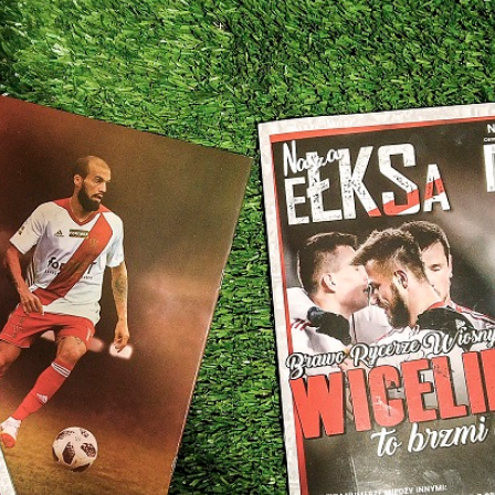
Staże w Akademii ŁKS
Kluby partnerskie
Kontakt
P BILET