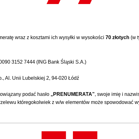
meratę wraz z kosztami ich wysyłki w wysokości
70 złotych
(w 
090 3152 7444 (ING Bank Śląski S.A.)
, Al. Unii Lubelskiej 2, 94-020 Łódź
obowiązany podać hasło
„PRENUMERATA”
, swoje imię i nazw
przelewu któregokolwiek z w/w elementów może spowodować wyd