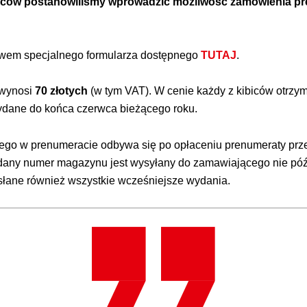
iców postanowiliśmy wprowadzić możliwość zamówienia 
wem specjalnego formularza dostępnego
TUTAJ
.
 wynosi
70 złotych
(w tym VAT). W cenie każdy z kibiców otrz
wydane do końca czerwca bieżącego roku.
o w prenumeracie odbywa się po opłaceniu prenumeraty prz
y numer magazynu jest wysyłany do zamawiającego nie późnie
ne również wszystkie wcześniejsze wydania.