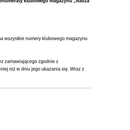
prenumeraty klubowego magazynu „Nasza
yma wszystkie numery klubowego magazynu
ez zamawiającego zgodnie z
j niż w dniu jego ukazania się. Wraz z