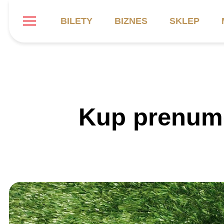
BILETY
BIZNES
SKLEP
Szukaj
Klub
Mecze
B
Kup prenum
Informacje ogólne
Kadra
C
Symbole klubu
Aktualności
K
Historia
Terminarz
Kalendarz
Tabela
P
Stadion
Galeria
Sprawozdania
Catering