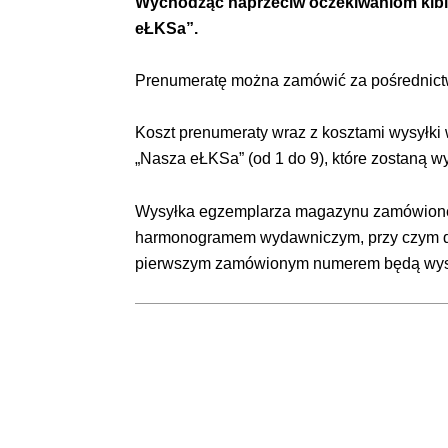
Wychodząc naprzeciw oczekiwaniom kib
eŁKSa”.
Prenumeratę można zamówić za pośrednict
Koszt prenumeraty wraz z kosztami wysyłki
„Nasza eŁKSa” (od 1 do 9), które zostaną 
Wysyłka egzemplarza magazynu zamówioneg
harmonogramem wydawniczym, przy czym dan
pierwszym zamówionym numerem będą wysła