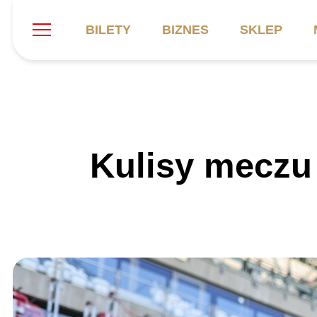
BILETY
BIZNES
SKLEP
Szukaj
Klub
Mecze
B
Kulisy meczu
Informacje ogólne
Kadra
C
Symbole klubu
Aktualności
K
Historia
Terminarz
Kalendarz
Tabela
P
Stadion
Galeria
Sprawozdania
Catering