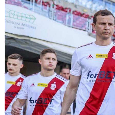
Ochrona dzieci
SKLEP
KU