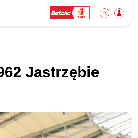
Dla mediów
Kibice
62 Jastrzębie
Biuro prasowe
Idę pierwszy raz!
Do pobrania
Wycieczki
Akredytacje
Grupy szkolne
Współpraca
Sektor rodzinny
Wolontariat
Patronite