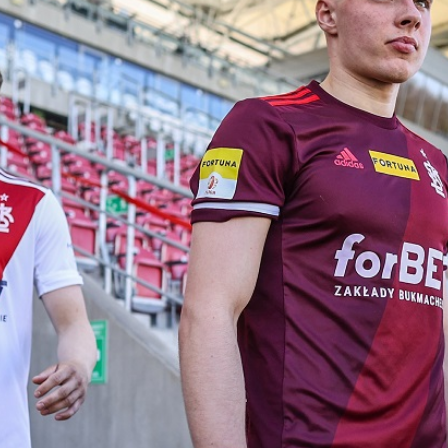
Staże w Akademii ŁKS
Kluby partnerskie
Kontakt
P BILET