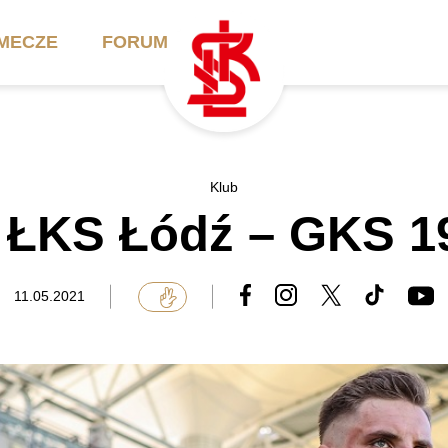
MECZE
FORUM
ilety
Akademia
Biznes
Klub
 ŁKS Łódź – GKS 19
ennik
Aktualności
Bilety VIP/Skybox
arnety
Kadra trenerska
Oferta komercyjna
11.05.2021
FAQ
ŁKS II
Ełkaesiacki Klub
Biznesu
unkty sprzedaży
ŁKS III
Przyjaciel ŁKS
Regulaminy
Drużyny Akademii
Urodziny w Skybox
ŁKS Schools