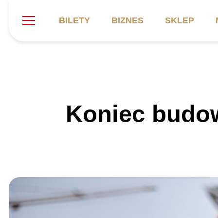
BILETY
BIZNES
SKLEP
Szukaj
Klub
Mecze
B
Koniec budow
Informacje ogólne
Kadra
C
Symbole klubu
Aktualności
K
Historia
Terminarz
Kalendarz
Tabela
P
Stadion
Galeria
Sprawozdania
Catering