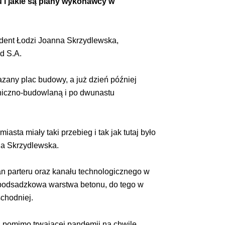
 i jakie są plany wykonawcy w
dent Łodzi Joanna Skrzydlewska,
d S.A.
azany plac budowy, a już dzień później
oniczno-budowlaną i po dwunastu
sta miały taki przebieg i tak jak tutaj było
nna Skrzydlewska.
an parteru oraz kanału technologicznego w
. podsadzkowa warstwa betonu, do tego w
schodniej.
, pomimo trwającej pandemii na chwilę