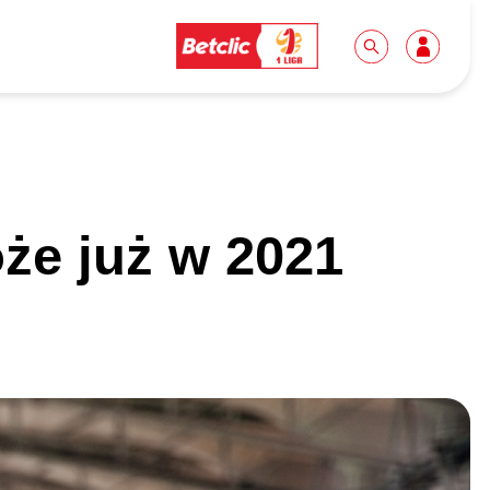
Dla mediów
Kibice
że już w 2021
Biuro prasowe
Idę pierwszy raz!
Do pobrania
Wycieczki
Akredytacje
Grupy szkolne
Współpraca
Sektor rodzinny
Wolontariat
Patronite