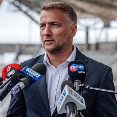
Staże w Akademii ŁKS
Kluby partnerskie
Kontakt
P BILET