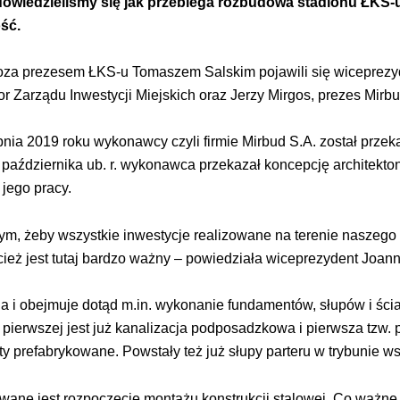
owiedzieliśmy się jak przebiega rozbudowa stadionu ŁKS-u
ość.
oza prezesem ŁKS-u Tomaszem Salskim pojawili się wiceprezy
 Zarządu Inwestycji Miejskich oraz Jerzy Mirgos, prezes Mirbu
pnia 2019 roku wykonawcy czyli firmie Mirbud S.A. został przek
 października ub. r. wykonawca przekazał koncepcję architekt
 jego pracy.
m, żeby wszystkie inwestycje realizowane na terenie naszego mia
ecież jest tutaj bardzo ważny – powiedziała wiceprezydent Joa
a i obejmuje dotąd m.in. wykonanie fundamentów, słupów i ści
j pierwszej jest już kanalizacja podposadzkowa i pierwsza tzw
y prefabrykowane. Powstały też już słupy parteru w trybunie w
wane jest rozpoczęcie montażu konstrukcji stalowej. Co ważne