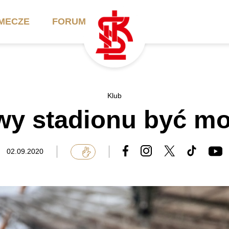
MECZE
FORUM
ilety
Akademia
Biznes
Klub
y stadionu być mo
ennik
Aktualności
Bilety VIP/Skybox
arnety
Kadra trenerska
Oferta komercyjna
02.09.2020
FAQ
ŁKS II
Ełkaesiacki Klub
Biznesu
unkty sprzedaży
ŁKS III
Przyjaciel ŁKS
Regulaminy
Drużyny Akademii
Urodziny w Skybox
ŁKS Schools