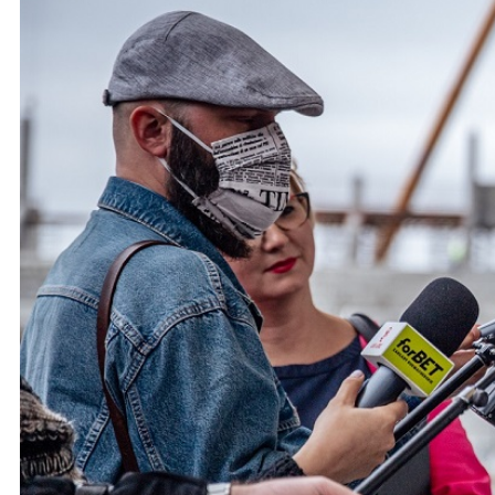
Ochrona dzieci
SKLEP
KU