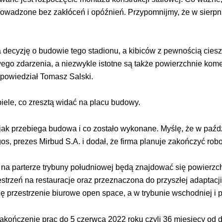
rowadzone bez zakłóceń i opóźnień. Przypomnijmy, że w sierp
 decyzję o budowie tego stadionu, a kibiców z pewnością cieszy
o zdarzenia, a niezwykle istotne są także powierzchnie komer
powiedział Tomasz Salski.
ele, co zresztą widać na placu budowy.
 jak przebiega budowa i co zostało wykonane. Myślę, że w paź
gos, prezes Mirbud S.A. i dodał, że firma planuje zakończyć rob
na parterze trybuny południowej będą znajdować się powierz
zestrzeń na restauracje oraz przeznaczona do przyszłej adaptac
 przestrzenie biurowe open space, a w trybunie wschodniej i p
ończenie prac do 5 czerwca 2022 roku czyli 36 miesięcy od 