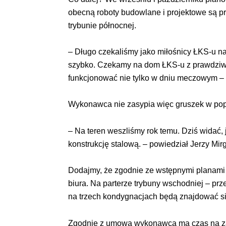
obecną roboty budowlane i projektowe są p
trybunie północnej.
– Długo czekaliśmy jako miłośnicy ŁKS-u na
szybko. Czekamy na dom ŁKS-u z prawdziweg
funkcjonować nie tylko w dniu meczowym – 
Wykonawca nie zasypia więc gruszek w popi
– Na teren weszliśmy rok temu. Dziś widać,
konstrukcję stalową. – powiedział Jerzy Mir
Dodajmy, że zgodnie ze wstępnymi planami 
biura. Na parterze trybuny wschodniej – pr
na trzech kondygnacjach będą znajdować się
Zgodnie z umową wykonawca ma czas na zak