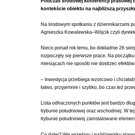
Podczas środowej konferencji prasowej d
kontekście obiektu na najbliższą przyszł
Na środowym spotkaniu z dziennikarzami p
Agnieszka Kowalewska–Wójcik czyli dyrektor
Nieco ponad rok temu, bo dokładnie 26 sier
rozpoczęły się pierwsze prace. Na początku
miesiącach nie sposób nie dostrzec efektów
– Inwestycja przebiega wzorcowo i chciałaby
łatwo, przyjemnie i szybko, bo czas też prz
Lista odhaczonych punktów jest bardzo dług
trybunie południowej oraz wschodniej. W te
trybunie południowej zainstalowane element
Co dalej? We wrześniu i październiku plano