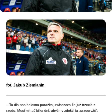
Kibice
SKLEP
KUP BILET
fot.
Jakub Ziemianin
– To dla nas bolesna porażka, zwłaszcza że już trzecia z
rzędu. Musi minąć kilka dni, abyśmy zdołali ją „przegryźć”.