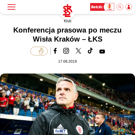
Klub
Szukaj
Klub
Konferencja prasowa po meczu
Wisła Kraków – ŁKS
Mecze
17.08.2019
Bilety
Akademia
Biznes
Dla mediów