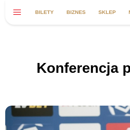
BILETY
BIZNES
SKLEP
Szukaj
Klub
Mecze
B
Konferencja 
Informacje ogólne
Kadra
C
Symbole klubu
Aktualności
K
Historia
Terminarz
Kalendarz
Tabela
P
Stadion
Galeria
Sprawozdania
Catering