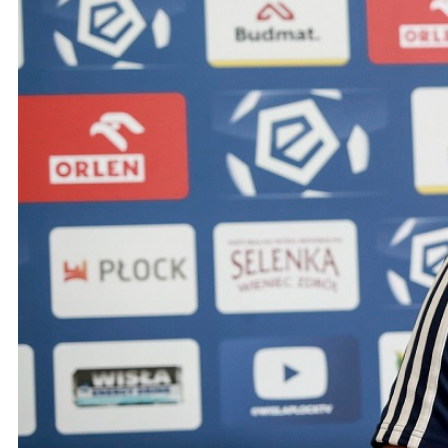
Ochrona dzieci
SKLEP
KU