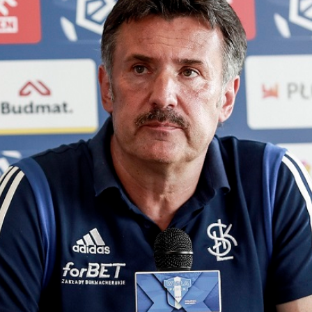
Staże w Akademii ŁKS
Kluby partnerskie
Kontakt
P BILET