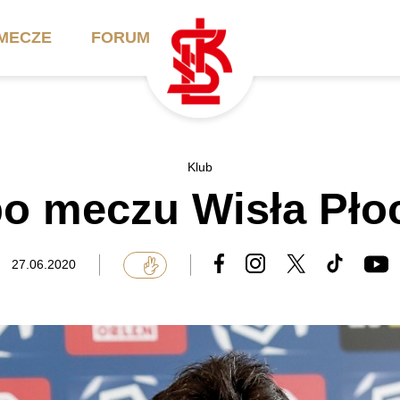
MECZE
FORUM
ilety
Akademia
Biznes
Klub
po meczu Wisła Pło
ennik
Aktualności
Bilety VIP/Skybox
arnety
Kadra trenerska
Oferta komercyjna
27.06.2020
FAQ
ŁKS II
Ełkaesiacki Klub
Biznesu
unkty sprzedaży
ŁKS III
Przyjaciel ŁKS
Regulaminy
Drużyny Akademii
Urodziny w Skybox
ŁKS Schools