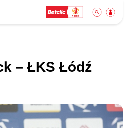
Dla mediów
Kibice
ck – ŁKS Łódź
Biuro prasowe
Idę pierwszy raz!
Do pobrania
Wycieczki
Akredytacje
Grupy szkolne
Współpraca
Sektor rodzinny
Wolontariat
Patronite