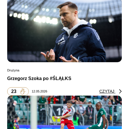
Drużyna
Grzegorz Szoka po #ŚLĄŁKS
23
CZYTAJ
12.05.2026