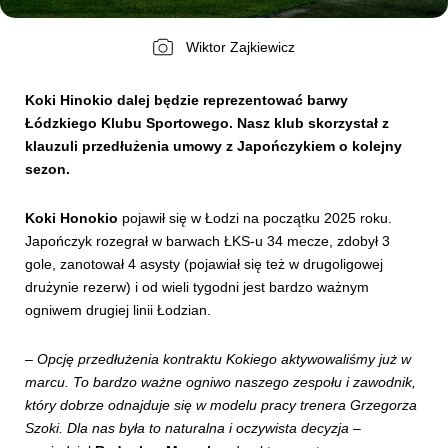
Wiktor Zajkiewicz
Kibice
Koki Hinokio dalej będzie reprezentować barwy
Łódzkiego Klubu Sportowego. Nasz klub skorzystał z
klauzuli przedłużenia umowy z Japończykiem o kolejny
sezon.
Koki Honokio
pojawił się w Łodzi na początku 2025 roku.
Japończyk rozegrał w barwach ŁKS-u 34 mecze, zdobył 3
gole, zanotował 4 asysty (pojawiał się też w drugoligowej
SKLEP
KUP BILET
drużynie rezerw) i od wieli tygodni jest bardzo ważnym
ogniwem drugiej linii Łodzian.
–
Opcję przedłużenia kontraktu Kokiego aktywowaliśmy już w
marcu. To bardzo ważne ogniwo naszego zespołu i zawodnik,
który dobrze odnajduje się w modelu pracy trenera Grzegorza
Szoki. Dla nas była to naturalna i oczywista decyzja
–