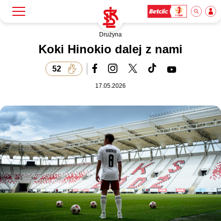
Drużyna
Szukaj
Klub
Koki Hinokio dalej z nami
52
Mecze
17.05.2026
Bilety
Akademia
Biznes
Dla mediów