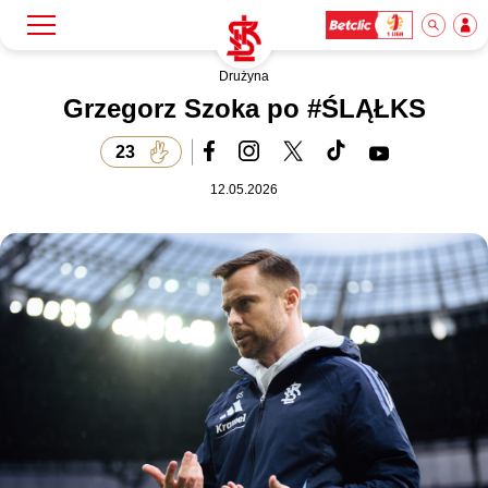
Drużyna
Szukaj
Klub
Grzegorz Szoka po #ŚLĄŁKS
23
Mecze
12.05.2026
Bilety
Akademia
Biznes
Dla mediów