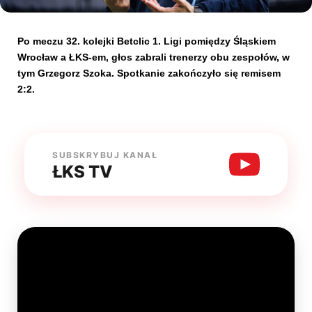
Kibice
Po meczu 32. kolejki Betclic 1. Ligi pomiędzy Śląskiem
Wrocław a ŁKS-em, głos zabrali trenerzy obu zespołów, w
tym Grzegorz Szoka. Spotkanie zakończyło się remisem
2:2.
SUBSKRYBUJ KANAŁ
ŁKS TV
SKLEP
KUP BILET