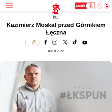
Klub
Szukaj
Klub
Kazimierz Moskal przed Górnikiem
Łęczna
Mecze
03.09.2022
Bilety
Akademia
Biznes
Dla mediów