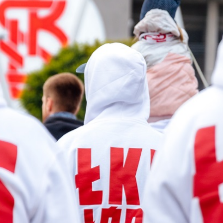
Staże w Akademii ŁKS
Kluby partnerskie
Kontakt
P BILET