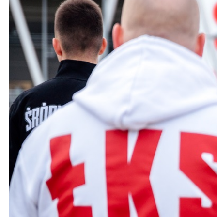
Ochrona dzieci
SKLEP
KU