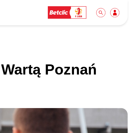
Dla mediów
Kibice
 Wartą Poznań
Biuro prasowe
Idę pierwszy raz!
Do pobrania
Wycieczki
Akredytacje
Grupy szkolne
Współpraca
Sektor rodzinny
Wolontariat
Patronite