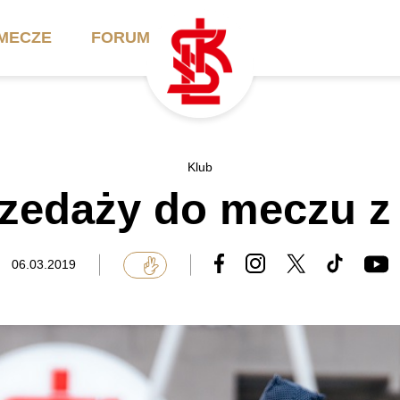
MECZE
FORUM
ilety
Akademia
Biznes
Klub
rzedaży do meczu z
ennik
Aktualności
Bilety VIP/Skybox
arnety
Kadra trenerska
Oferta komercyjna
06.03.2019
FAQ
ŁKS II
Ełkaesiacki Klub
Biznesu
unkty sprzedaży
ŁKS III
Przyjaciel ŁKS
Regulaminy
Drużyny Akademii
Urodziny w Skybox
ŁKS Schools