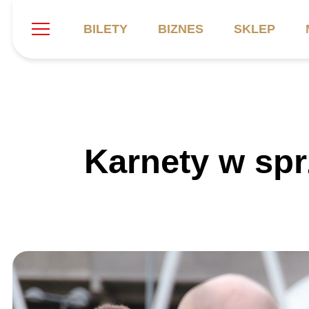
BILETY
BIZNES
SKLEP
Szukaj
Klub
Mecze
B
Karnety w sp
Informacje ogólne
Kadra
C
Symbole klubu
Aktualności
K
Historia
Terminarz
Kalendarz
Tabela
P
Stadion
Galeria
Sprawozdania
Catering