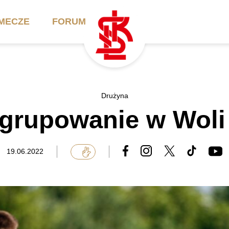
MECZE
FORUM
ilety
Akademia
Biznes
Drużyna
grupowanie w Woli
ennik
Aktualności
Bilety VIP/Skybox
arnety
Kadra trenerska
Oferta komercyjna
19.06.2022
FAQ
ŁKS II
Ełkaesiacki Klub
Biznesu
unkty sprzedaży
ŁKS III
Przyjaciel ŁKS
Regulaminy
Drużyny Akademii
Urodziny w Skybox
ŁKS Schools