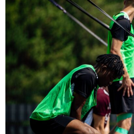
Ochrona dzieci
SKLEP
KU