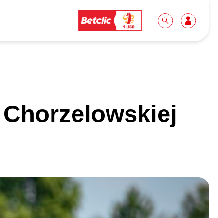
Dla mediów
Kibice
 Chorzelowskiej
Biuro prasowe
Idę pierwszy raz!
Do pobrania
Wycieczki
Akredytacje
Grupy szkolne
Współpraca
Sektor rodzinny
Wolontariat
Patronite