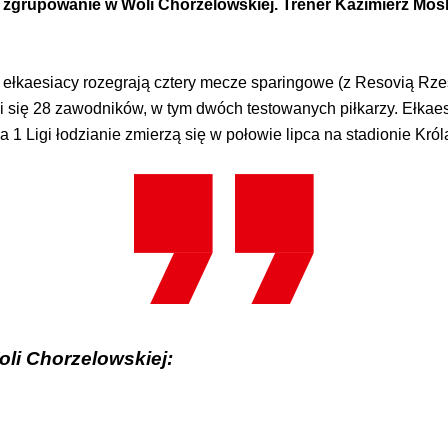
 zgrupowanie w Woli Chorzelowskiej. Trener Kazimierz Mosk
ełkaesiacy rozegrają cztery mecze sparingowe (z Resovią Rze
i się 28 zawodników, w tym dwóch testowanych piłkarzy. Ełkae
 Ligi łodzianie zmierzą się w połowie lipca na stadionie Kró
li Chorzelowskiej: