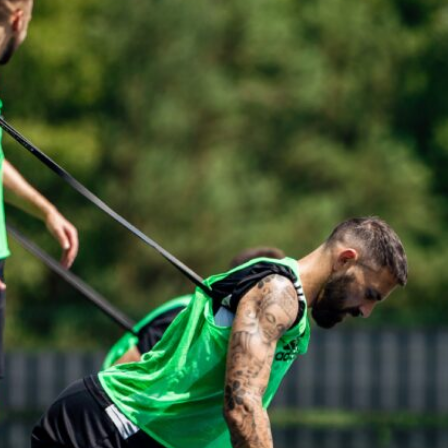
Staże w Akademii ŁKS
Kluby partnerskie
Kontakt
P BILET