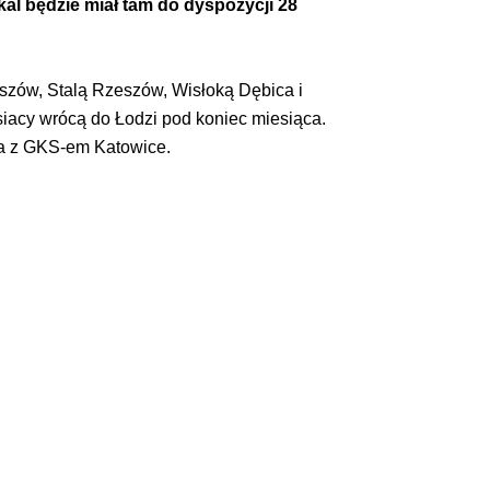
al będzie miał tam do dyspozycji 28
szów, Stalą Rzeszów, Wisłoką Dębica i
siacy wrócą do Łodzi pod koniec miesiąca.
la z GKS-em Katowice.