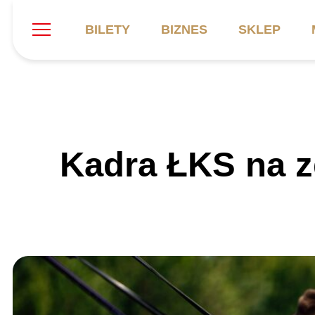
BILETY
BIZNES
SKLEP
Szukaj
Klub
Mecze
B
Kadra ŁKS na z
Informacje ogólne
Kadra
C
Symbole klubu
Aktualności
K
Historia
Terminarz
Kalendarz
Tabela
P
Stadion
Galeria
Sprawozdania
Catering