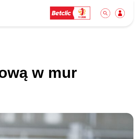
Dla mediów
Kibice
łową w mur
Biuro prasowe
Idę pierwszy raz!
Do pobrania
Wycieczki
Akredytacje
Grupy szkolne
Współpraca
Sektor rodzinny
Wolontariat
Patronite