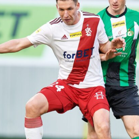
Staże w Akademii ŁKS
Kluby partnerskie
Kontakt
P BILET