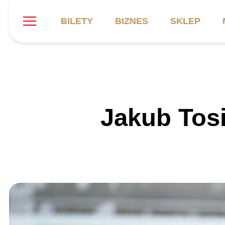
BILETY
BIZNES
SKLEP
Szukaj
Klub
Mecze
B
Jakub Tos
Informacje ogólne
Kadra
C
Symbole klubu
Aktualności
K
Historia
Terminarz
Kalendarz
Tabela
P
Stadion
Galeria
Sprawozdania
Catering