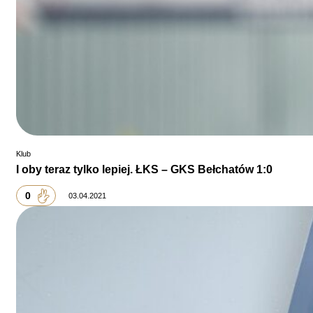
Klub
I oby teraz tylko lepiej. ŁKS – GKS Bełchatów 1:0
0
03.04.2021