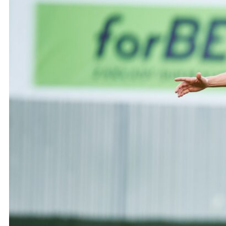
Ochrona dzieci
SKLEP
KU