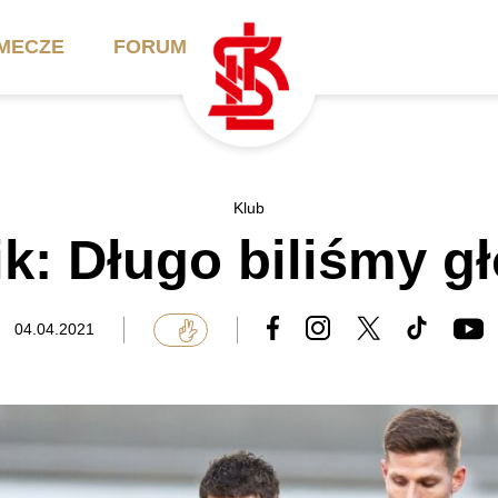
MECZE
FORUM
ilety
Akademia
Biznes
Klub
ik: Długo biliśmy g
ennik
Aktualności
Bilety VIP/Skybox
arnety
Kadra trenerska
Oferta komercyjna
04.04.2021
FAQ
ŁKS II
Ełkaesiacki Klub
Biznesu
unkty sprzedaży
ŁKS III
Przyjaciel ŁKS
Regulaminy
Drużyny Akademii
Urodziny w Skybox
ŁKS Schools