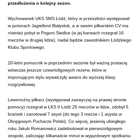
przedłużenia o kolejny sezon.
Wychowanek UKS SMS Łódź, który w przeszłości występował
w juniorach Jagiellonii Białystok, a w swoim piłkarskim CV ma
również pobyt w Pogoni Siedlce (w jej barwach rozegrał 16
meczów w drugiej lidze), nadal będzie zawodnikiem Łódzkiego
Klubu Sportowego.
20-letni pomocnik w poprzednim sezonie był ważną postacią
wówczas jeszcze czwartoligowych rezerw, które w
imponującym stylu wywalczyły awans do wyższej klasy
rozgrywkowej.
Lewonożny piłkarz (występował zazwyczaj na prawej stronie
pomocy) rozegrał w ŁKS II Łódź 25 meczów w lidze, zdobył 5
bramek i zanotował 7 asyst (do tego 3 mecze i 1 asysta w
Okręgowym Pucharze Polski). Co więcej, jesienią ubiegłego
roku Jakub Romanowicz zadebiutował w pierwszoligowym
zespole, zaliczając kilkanaście minut w wyjazdowym spotkaniu