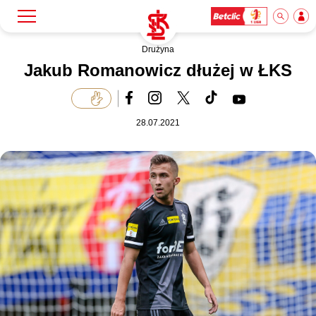
Drużyna
Szukaj
Klub
Jakub Romanowicz dłużej w ŁKS
Mecze
28.07.2021
Bilety
Akademia
Biznes
Dla mediów