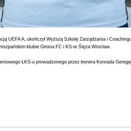
cencją UEFA A, ukończył Wyższą Szkołę Zarządzania i Coaching
w hiszpańskim klubie Girona FC i KS-ie Ślęza Wrocław.
oleniowego ŁKS-u prowadzonego przez trenera Konrada Geregę,