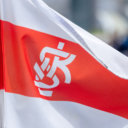
Staże w Akademii ŁKS
Kluby partnerskie
Kontakt
P BILET