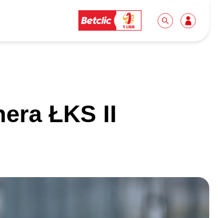
Dla mediów
Kibice
era ŁKS II
Biuro prasowe
Idę pierwszy raz!
Do pobrania
Wycieczki
Akredytacje
Grupy szkolne
Współpraca
Sektor rodzinny
Wolontariat
Patronite