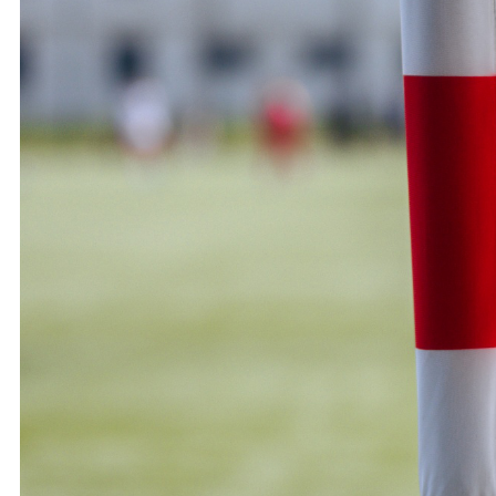
Ochrona dzieci
SKLEP
KU