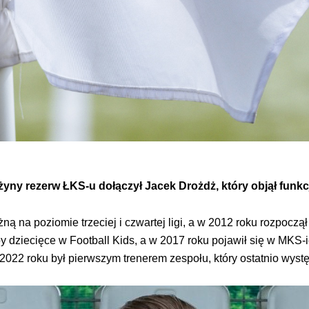
yny rezerw ŁKS-u dołączył Jacek Drożdż, który objął funkc
żną na poziomie trzeciej i czwartej ligi, a w 2012 roku rozpoczą
py dziecięce w Football Kids, a w 2017 roku pojawił się w MKS
022 roku był pierwszym trenerem zespołu, który ostatnio wystę