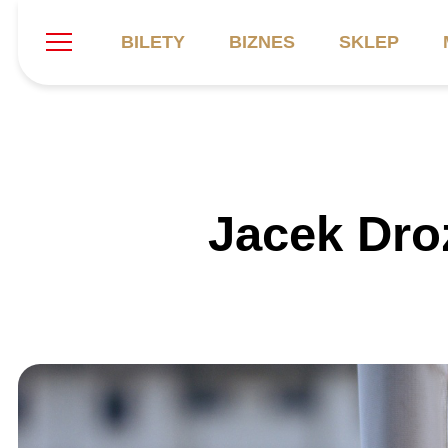
BILETY
BIZNES
SKLEP
Szukaj
Klub
Mecze
B
Jacek Dro
Informacje ogólne
Kadra
C
Symbole klubu
Aktualności
K
Historia
Terminarz
Kalendarz
Tabela
P
Stadion
Galeria
Sprawozdania
Catering