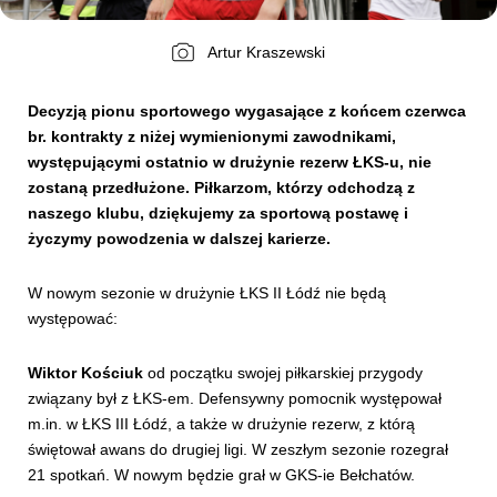
Artur Kraszewski
Kibice
Decyzją pionu sportowego wygasające z końcem czerwca
br. kontrakty z niżej wymienionymi zawodnikami,
występującymi ostatnio w drużynie rezerw ŁKS-u, nie
zostaną przedłużone. Piłkarzom, którzy odchodzą z
naszego klubu, dziękujemy za sportową postawę i
życzymy powodzenia w dalszej karierze.
W nowym sezonie w drużynie ŁKS II Łódź nie będą
SKLEP
KUP BILET
występować:
Wiktor Kościuk
od początku swojej piłkarskiej przygody
związany był z ŁKS-em. Defensywny pomocnik występował
m.in. w ŁKS III Łódź, a także w drużynie rezerw, z którą
świętował awans do drugiej ligi. W zeszłym sezonie rozegrał
21 spotkań. W nowym będzie grał w GKS-ie Bełchatów.