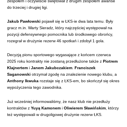
zespołem i oczywiście świętował z drugim zespołem awanse
do trzeciej i drugiej ligi.
Jakub Pawłowski
pojawił się w ŁKS-ie dwa lata temu. Były
gracz m.in. Warty Sieradz, który najczęściej występował na
pozycji defensywnego pomocnika lub środkowego obrońcy,
rozegrał w drużynie rezerw 46 spotkań i zdobył 1 gola.
Decyzją pionu sportowego wygasające z końcem czerwca
2025 roku kontrakty nie zostaną przedłużone także z
Piotrem
Klajnertem
i
Janem Jakubczakiem
.
Franciszek
Saganowski
otrzymał zgodę na znalezienie nowego klubu, a
Anthony Ikwuka
rozstaje się z ŁKS-em, bo skończył się okres
wypożyczenia tego zawodnika.
Już wcześniej informowaliśmy, że nasz klub nie przedłuży
kontraktów z
Yuyą Kamonem
i
Oliwierem Sławińskim
, którzy
też występowali w drugoligowej drużynie rezerw ŁKS.