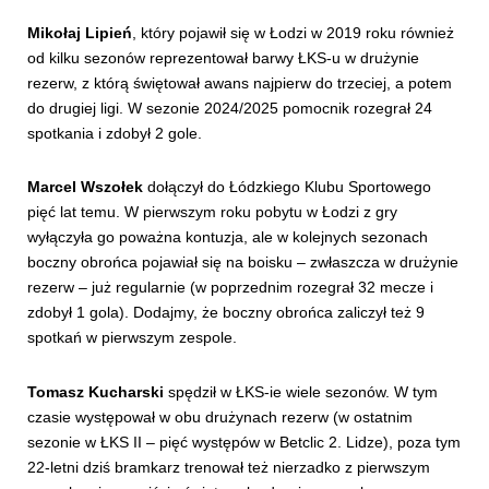
Mikołaj Lipień
, który pojawił się w Łodzi w 2019 roku również
od kilku sezonów reprezentował barwy ŁKS-u w drużynie
rezerw, z którą świętował awans najpierw do trzeciej, a potem
do drugiej ligi. W sezonie 2024/2025 pomocnik rozegrał 24
spotkania i zdobył 2 gole.
Marcel Wszołek
dołączył do Łódzkiego Klubu Sportowego
pięć lat temu. W pierwszym roku pobytu w Łodzi z gry
wyłączyła go poważna kontuzja, ale w kolejnych sezonach
boczny obrońca pojawiał się na boisku – zwłaszcza w drużynie
rezerw – już regularnie (w poprzednim rozegrał 32 mecze i
zdobył 1 gola). Dodajmy, że boczny obrońca zaliczył też 9
spotkań w pierwszym zespole.
Tomasz Kucharski
spędził w ŁKS-ie wiele sezonów. W tym
czasie występował w obu drużynach rezerw (w ostatnim
sezonie w ŁKS II – pięć występów w Betclic 2. Lidze), poza tym
22-letni dziś bramkarz trenował też nierzadko z pierwszym