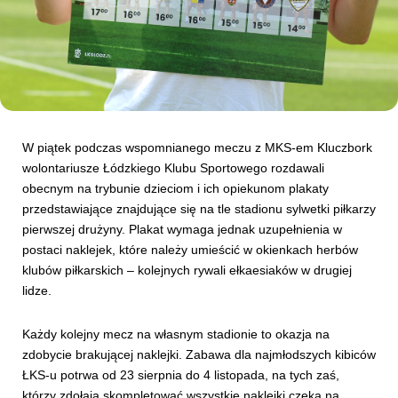
Kibice
W piątek podczas wspomnianego meczu z MKS-em Kluczbork
wolontariusze Łódzkiego Klubu Sportowego rozdawali
obecnym na trybunie dzieciom i ich opiekunom plakaty
przedstawiające znajdujące się na tle stadionu sylwetki piłkarzy
pierwszej drużyny. Plakat wymaga jednak uzupełnienia w
SKLEP
KUP BILET
postaci naklejek, które należy umieścić w okienkach herbów
klubów piłkarskich – kolejnych rywali ełkaesiaków w drugiej
lidze.
Każdy kolejny mecz na własnym stadionie to okazja na
zdobycie brakującej naklejki. Zabawa dla najmłodszych kibiców
ŁKS-u potrwa od 23 sierpnia do 4 listopada, na tych zaś,
którzy zdołają skompletować wszystkie naklejki czeka na