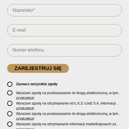
Zaznacz wszystkie zgody
Wyrażam zgodę na przekazywanie mi drogą elektroniczną, w tym
pocztą e-mail, oficjalnego newslettera oraz informacji o zniżkach,
czytaj więcej
promocjach, nowościach, biletach, karnetach, ofercie sklepu U2
Wyrażam zgodę na otrzymywanie od Ł.K.S. Łódź S.A. informacji
Store oraz serwisu bilety.lkslodz.pl i innych produktach oraz
marketingowych dotyczących działalności spółki, ofert, wydarzeń i
czytaj więcej
usługach oferowanych przez Ł.K.S. Łódź S.A.
produktów za pośrednictwem wiadomości SMS oraz połączeń
Wyrażam zgodę na przekazywanie mi drogą elektroniczną, w tym
telefonicznych.
pocztą e-mail, informacji handlowych i marketingowych o
czytaj więcej
produktach, usługach i działalności
Sponsorów i Partnerów
Ł.K.S.
Wyrażam zgodę na otrzymywanie informacji marketingowych za
Łódź S.A.
czytaj więcej