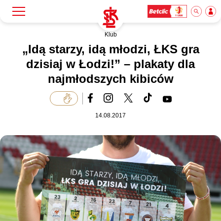
Klub
Szukaj
Klub
„Idą starzy, idą młodzi, ŁKS gra
dzisiaj w Łodzi!” – plakaty dla
najmłodszych kibiców
Mecze
Bilety
14.08.2017
Akademia
Biznes
Dla mediów