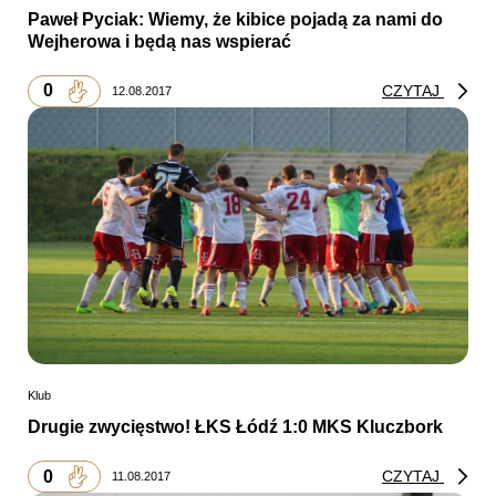
Paweł Pyciak: Wiemy, że kibice pojadą za nami do
Wejherowa i będą nas wspierać
0
CZYTAJ
12.08.2017
Klub
Drugie zwycięstwo! ŁKS Łódź 1:0 MKS Kluczbork
0
CZYTAJ
11.08.2017