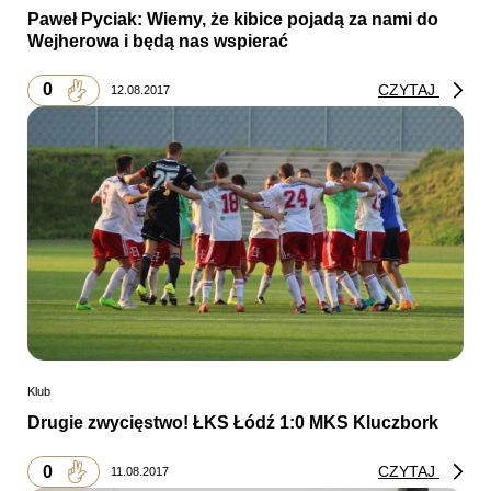
Paweł Pyciak: Wiemy, że kibice pojadą za nami do
Wejherowa i będą nas wspierać
0
CZYTAJ
12.08.2017
Klub
Drugie zwycięstwo! ŁKS Łódź 1:0 MKS Kluczbork
0
CZYTAJ
11.08.2017