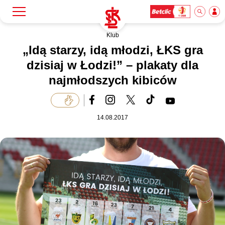
Klub
Szukaj
Klub
„Idą starzy, idą młodzi, ŁKS gra
dzisiaj w Łodzi!” – plakaty dla
najmłodszych kibiców
Mecze
Bilety
14.08.2017
Akademia
Biznes
Dla mediów