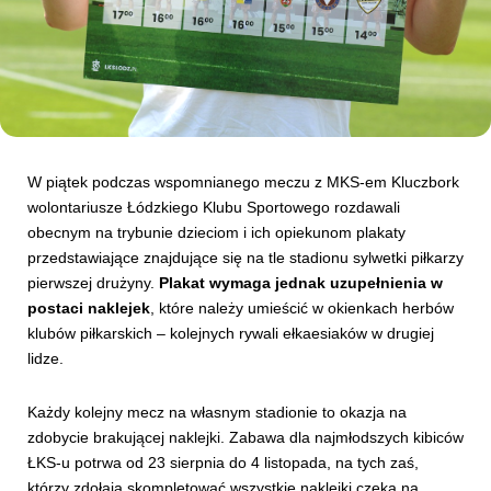
Kibice
W piątek podczas wspomnianego meczu z MKS-em Kluczbork
wolontariusze Łódzkiego Klubu Sportowego rozdawali
obecnym na trybunie dzieciom i ich opiekunom plakaty
przedstawiające znajdujące się na tle stadionu sylwetki piłkarzy
pierwszej drużyny.
Plakat wymaga jednak uzupełnienia w
SKLEP
KUP BILET
postaci naklejek
, które należy umieścić w okienkach herbów
klubów piłkarskich – kolejnych rywali ełkaesiaków w drugiej
lidze.
Każdy kolejny mecz na własnym stadionie to okazja na
zdobycie brakującej naklejki. Zabawa dla najmłodszych kibiców
ŁKS-u potrwa od 23 sierpnia do 4 listopada, na tych zaś,
którzy zdołają skompletować wszystkie naklejki czeka na