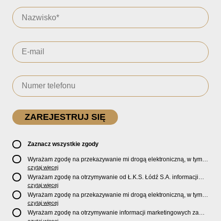
Zaznacz wszystkie zgody
Wyrażam zgodę na przekazywanie mi drogą elektroniczną, w tym
pocztą e-mail, oficjalnego newslettera oraz informacji o zniżkach,
czytaj więcej
promocjach, nowościach, biletach, karnetach, ofercie sklepu U2
Wyrażam zgodę na otrzymywanie od Ł.K.S. Łódź S.A. informacji
Store oraz serwisu bilety.lkslodz.pl i innych produktach oraz
marketingowych dotyczących działalności spółki, ofert, wydarzeń i
czytaj więcej
usługach oferowanych przez Ł.K.S. Łódź S.A.
produktów za pośrednictwem wiadomości SMS oraz połączeń
Wyrażam zgodę na przekazywanie mi drogą elektroniczną, w tym
telefonicznych.
pocztą e-mail, informacji handlowych i marketingowych o
czytaj więcej
produktach, usługach i działalności
Sponsorów i Partnerów
Ł.K.S.
Wyrażam zgodę na otrzymywanie informacji marketingowych za
Łódź S.A.
czytaj więcej