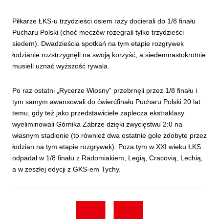
Piłkarze ŁKS-u trzydzieści osiem razy docierali do 1/8 finału
Pucharu Polski (choć meczów rozegrali tylko trzydzieści
siedem). Dwadzieścia spotkań na tym etapie rozgrywek
łodzianie rozstrzygnęli na swoją korzyść, a siedemnastokrotnie
musieli uznać wyższość rywala.
Po raz ostatni „Rycerze Wiosny” przebrnęli przez 1/8 finału i
tym samym awansowali do ćwierćfinału Pucharu Polski 20 lat
temu, gdy też jako przedstawiciele zaplecza ekstraklasy
wyeliminowali Górnika Zabrze dzięki zwycięstwu 2:0 na
własnym stadionie (to również dwa ostatnie gole zdobyte przez
łodzian na tym etapie rozgrywek). Poza tym w XXI wieku ŁKS
odpadał w 1/8 finału z Radomiakiem, Legią, Cracovią, Lechią,
a w zeszłej edycji z GKS-em Tychy.