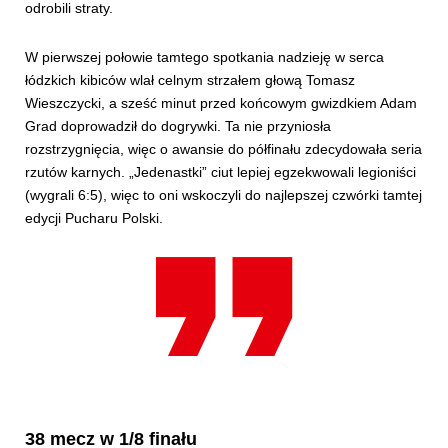
odrobili straty.
W pierwszej połowie tamtego spotkania nadzieję w serca
łódzkich kibiców wlał celnym strzałem głową Tomasz
Wieszczycki, a sześć minut przed końcowym gwizdkiem Adam
Grad doprowadził do dogrywki. Ta nie przyniosła
rozstrzygnięcia, więc o awansie do półfinału zdecydowała seria
rzutów karnych. „Jedenastki” ciut lepiej egzekwowali legioniści
(wygrali 6:5), więc to oni wskoczyli do najlepszej czwórki tamtej
edycji Pucharu Polski.
38 mecz w 1/8 finału