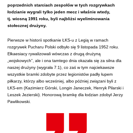
poprzednich starciach zespołów w tych rozgrywkach
łodzianie wygrali tylko jeden mecz i właśnie wtedy,
tj. wiosną 1991 roku, byli najbliżsi wyeliminowania
stołecznej drużyny.
Pierwsze w historii spotkanie ŁKS-u z Legią w ramach
rozgrywek Pucharu Polski odbyło się 9 listopada 1952 roku.
Ełkaesiacy rywalizowali wówczas z drugą drużyną
„wojskowych”, ale i ona tamtego dnia okazała się za silna dla
naszej drużyny (wygrała 7:1), co zaś w tym najciekawsze
wszystkie bramki zdobyte przez legionistów padły łupem
piłkarzy, którzy albo wcześniej, albo później związani byli z
ŁKS-em (Kazimierz Górski, Longin Janeczek, Henryk Pilarski i
Leszek Jezierski). Honorową bramkę dla łodzian zdobył Jerzy
Pawlikowski.