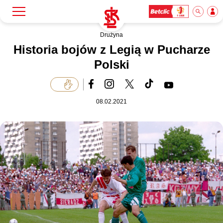
Drużyna
Szukaj
Klub
Historia bojów z Legią w Pucharze
Polski
Mecze
08.02.2021
Bilety
Akademia
Biznes
Dla mediów