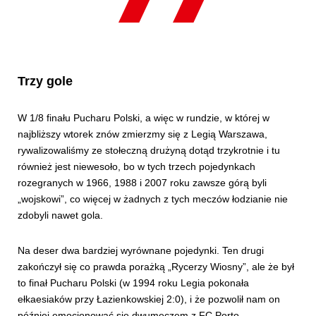
Trzy gole
W 1/8 finału Pucharu Polski, a więc w rundzie, w której w
najbliższy wtorek znów zmierzmy się z Legią Warszawa,
rywalizowaliśmy ze stołeczną drużyną dotąd trzykrotnie i tu
również jest niewesoło, bo w tych trzech pojedynkach
rozegranych w 1966, 1988 i 2007 roku zawsze górą byli
„wojskowi”, co więcej w żadnych z tych meczów łodzianie nie
zdobyli nawet gola.
Na deser dwa bardziej wyrównane pojedynki. Ten drugi
zakończył się co prawda porażką „Rycerzy Wiosny”, ale że był
to finał Pucharu Polski (w 1994 roku Legia pokonała
ełkaesiaków przy Łazienkowskiej 2:0), i że pozwolił nam on
później emocjonować się dwumeczem z FC Porto,