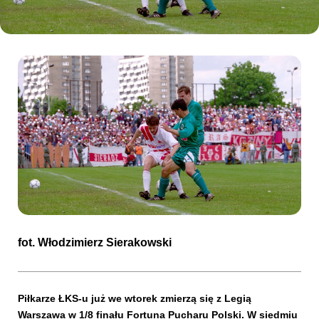
Kibice
SKLEP
KUP BILET
fot.
Włodzimierz Sierakowski
Piłkarze ŁKS-u już we wtorek zmierzą się z Legią
Warszawa w 1/8 finału Fortuna Pucharu Polski. W siedmiu