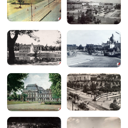
Kibice
SKLEP
KUP BILET