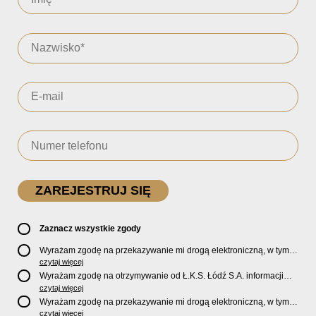
Zaznacz wszystkie zgody
Wyrażam zgodę na przekazywanie mi drogą elektroniczną, w tym
pocztą e-mail, oficjalnego newslettera oraz informacji o zniżkach,
czytaj więcej
promocjach, nowościach, biletach, karnetach, ofercie sklepu U2
Wyrażam zgodę na otrzymywanie od Ł.K.S. Łódź S.A. informacji
Store oraz serwisu bilety.lkslodz.pl i innych produktach oraz
marketingowych dotyczących działalności spółki, ofert, wydarzeń i
czytaj więcej
usługach oferowanych przez Ł.K.S. Łódź S.A.
produktów za pośrednictwem wiadomości SMS oraz połączeń
Wyrażam zgodę na przekazywanie mi drogą elektroniczną, w tym
telefonicznych.
pocztą e-mail, informacji handlowych i marketingowych o
czytaj więcej