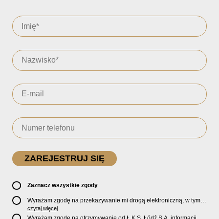
Zaznacz wszystkie zgody
Wyrażam zgodę na przekazywanie mi drogą elektroniczną, w tym
pocztą e-mail, oficjalnego newslettera oraz informacji o zniżkach,
czytaj więcej
promocjach, nowościach, biletach, karnetach, ofercie sklepu U2
Wyrażam zgodę na otrzymywanie od Ł.K.S. Łódź S.A. informacji