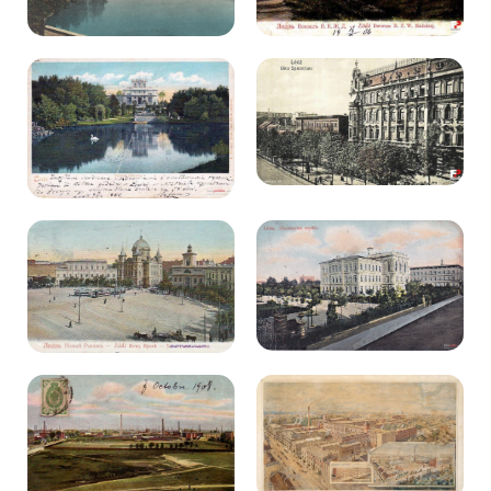
Kibice
SKLEP
KUP BILET