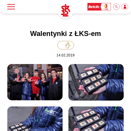
Szukaj
Klub
Walentynki z ŁKS-em
Mecze
14.02.2019
Bilety
Akademia
Biznes
Dla mediów