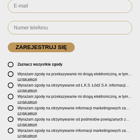
Zaznacz wszystkie zgody
Wyrażam zgodę na przekazywanie mi drogą elektroniczną, w tym
pocztą e-mail, oficjalnego newslettera oraz informacji o zniżkach,
czytaj więcej
promocjach, nowościach, biletach, karnetach, ofercie sklepu U2
Wyrażam zgodę na otrzymywanie od Ł.K.S. Łódź S.A. informacji
Store oraz serwisu bilety.lkslodz.pl i innych produktach oraz
marketingowych dotyczących działalności spółki, ofert, wydarzeń i
czytaj więcej
usługach oferowanych przez Ł.K.S. Łódź S.A.
produktów za pośrednictwem wiadomości SMS oraz połączeń
Wyrażam zgodę na przekazywanie mi drogą elektroniczną, w tym
telefonicznych.
pocztą e-mail, informacji handlowych i marketingowych o
czytaj więcej
produktach, usługach i działalności
Sponsorów i Partnerów
Ł.K.S.
Wyrażam zgodę na otrzymywanie informacji marketingowych za
Łódź S.A.
pośrednictwem wiadomości SMS oraz połączeń telefonicznych
czytaj więcej
od
Sponsorów i Partnerów
Ł.K.S. Łódź S.A.
Wyrażam zgodę na otrzymywanie od podmiotów powiązanych z
Ł.K.S. Łódź S.A., tj. Fundacji ŁKS oraz Sport Catering sp. z
czytaj więcej
o.o. informacji marketingowych oraz informacji handlowych o
Wyrażam zgodę na otrzymywanie informacji marketingowych za
nowościach, produktach, usługach i działalności drogą
pośrednictwem wiadomości SMS oraz połączeń telefonicznych od
czytaj więcej