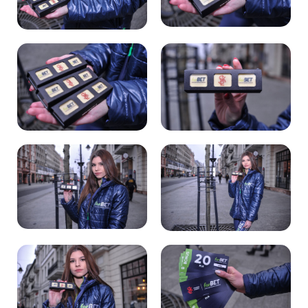
Kibice
SKLEP
KUP BILET