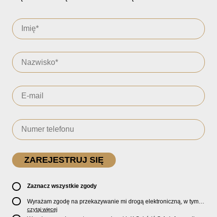
Zaznacz wszystkie zgody
Wyrażam zgodę na przekazywanie mi drogą elektroniczną, w tym
pocztą e-mail, oficjalnego newslettera oraz informacji o zniżkach,
czytaj więcej