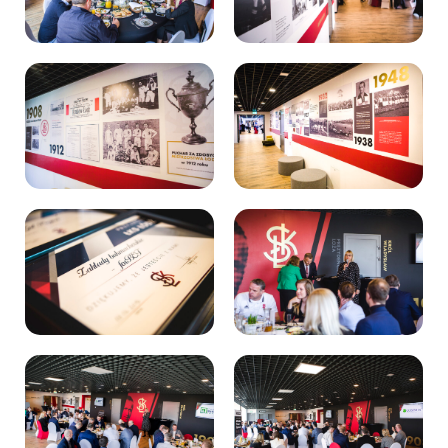
Kibice
SKLEP
KUP BILET