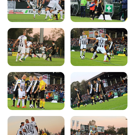
Kibice
SKLEP
KUP BILET