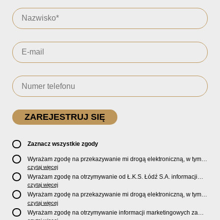
Zaznacz wszystkie zgody
Wyrażam zgodę na przekazywanie mi drogą elektroniczną, w tym
pocztą e-mail, oficjalnego newslettera oraz informacji o zniżkach,
czytaj więcej
promocjach, nowościach, biletach, karnetach, ofercie sklepu U2
Wyrażam zgodę na otrzymywanie od Ł.K.S. Łódź S.A. informacji
Store oraz serwisu bilety.lkslodz.pl i innych produktach oraz
marketingowych dotyczących działalności spółki, ofert, wydarzeń i
czytaj więcej
usługach oferowanych przez Ł.K.S. Łódź S.A.
produktów za pośrednictwem wiadomości SMS oraz połączeń
Wyrażam zgodę na przekazywanie mi drogą elektroniczną, w tym
telefonicznych.
pocztą e-mail, informacji handlowych i marketingowych o
czytaj więcej
produktach, usługach i działalności
Sponsorów i Partnerów
Ł.K.S.
Wyrażam zgodę na otrzymywanie informacji marketingowych za
Łódź S.A.