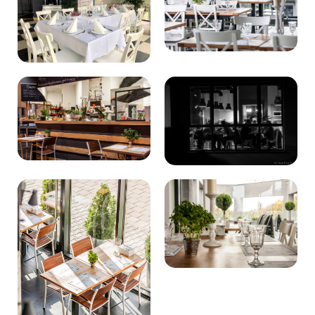
Kibice
SKLEP
KUP BILET