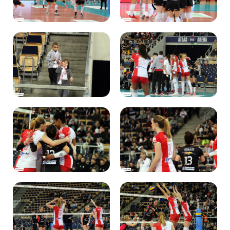
Kibice
SKLEP
KUP BILET