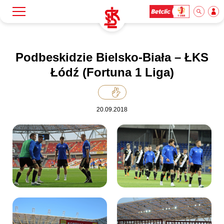
Szukaj
Klub
Podbeskidzie Bielsko-Biała – ŁKS
Łódź (Fortuna 1 Liga)
Mecze
20.09.2018
Bilety
Akademia
Biznes
Dla mediów