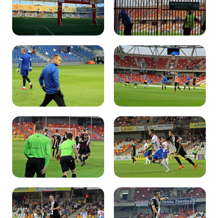
Kibice
SKLEP
KUP BILET