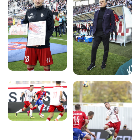
Kibice
SKLEP
KUP BILET