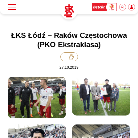
Szukaj
Klub
ŁKS Łódź – Raków Częstochowa
(PKO Ekstraklasa)
Mecze
27.10.2019
Bilety
Akademia
Biznes
Dla mediów