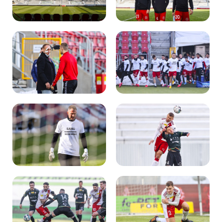
Kibice
SKLEP
KUP BILET