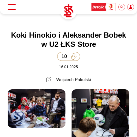
Szukaj
Klub
Kōki Hinokio i Aleksander Bobek
w U2 ŁKS Store
Mecze
10
16.01.2025
Bilety
Wojciech Pakulski
Akademia
Biznes
Dla mediów