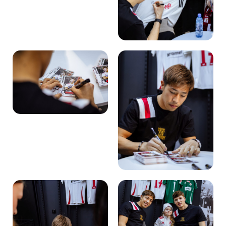
Kibice
SKLEP
KUP BILET