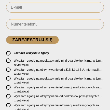
Zaznacz wszystkie zgody
Wyrażam zgodę na przekazywanie mi drogą elektroniczną, w tym
pocztą e-mail, oficjalnego newslettera oraz informacji o zniżkach,
czytaj więcej
promocjach, nowościach, biletach, karnetach, ofercie sklepu U2
Wyrażam zgodę na otrzymywanie od Ł.K.S. Łódź S.A. informacji
Store oraz serwisu bilety.lkslodz.pl i innych produktach oraz
marketingowych dotyczących działalności spółki, ofert, wydarzeń i
czytaj więcej
usługach oferowanych przez Ł.K.S. Łódź S.A.
produktów za pośrednictwem wiadomości SMS oraz połączeń
Wyrażam zgodę na przekazywanie mi drogą elektroniczną, w tym
telefonicznych.
pocztą e-mail, informacji handlowych i marketingowych o
czytaj więcej
produktach, usługach i działalności
Sponsorów i Partnerów
Ł.K.S.
Wyrażam zgodę na otrzymywanie informacji marketingowych za
Łódź S.A.
pośrednictwem wiadomości SMS oraz połączeń telefonicznych
czytaj więcej
od
Sponsorów i Partnerów
Ł.K.S. Łódź S.A.
Wyrażam zgodę na otrzymywanie od podmiotów powiązanych z
Ł.K.S. Łódź S.A., tj. Fundacji ŁKS oraz Sport Catering sp. z
czytaj więcej
o.o. informacji marketingowych oraz informacji handlowych o
Wyrażam zgodę na otrzymywanie informacji marketingowych za
nowościach, produktach, usługach i działalności drogą
pośrednictwem wiadomości SMS oraz połączeń telefonicznych od
czytaj więcej