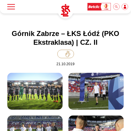
Szukaj
Klub
Górnik Zabrze – ŁKS Łódź (PKO
Ekstraklasa) | CZ. II
Mecze
21.10.2019
Bilety
Akademia
Biznes
Dla mediów