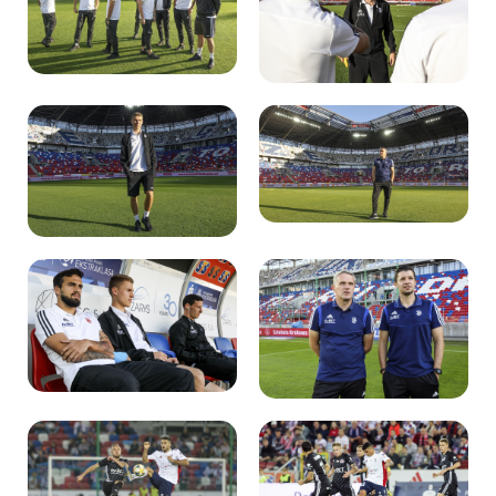
Kibice
SKLEP
KUP BILET