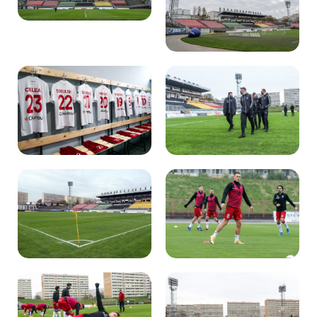
Kibice
SKLEP
KUP BILET