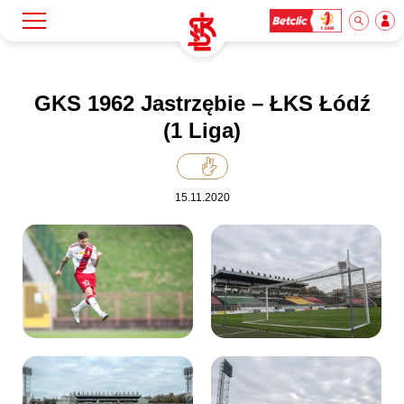
Szukaj
Klub
GKS 1962 Jastrzębie – ŁKS Łódź
(1 Liga)
Mecze
15.11.2020
Bilety
Akademia
Biznes
Dla mediów