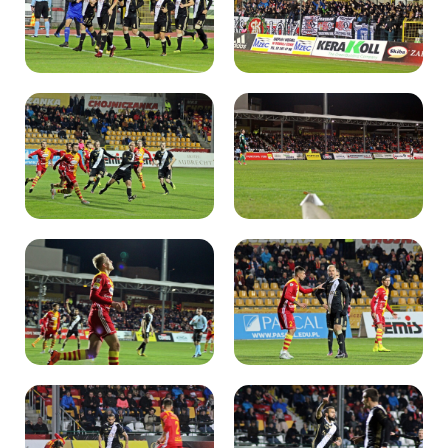
Kibice
SKLEP
KUP BILET