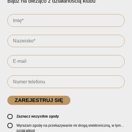
Bądź na bieżąco z działanością klubu
Zaznacz wszystkie zgody
Wyrażam zgodę na przekazywanie mi drogą elektroniczną, w tym
pocztą e-mail, oficjalnego newslettera oraz informacji o zniżkach,
czytaj więcej