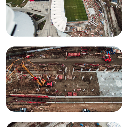
Ochrona dzieci
SKLEP
KU