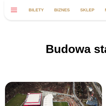
BILETY
BIZNES
SKLEP
Szukaj
Klub
Mecze
B
Budowa sta
Informacje ogólne
Kadra
C
Symbole klubu
Aktualności
K
Historia
Terminarz
Kalendarz
Tabela
P
Stadion
Galeria
Sprawozdania
Catering