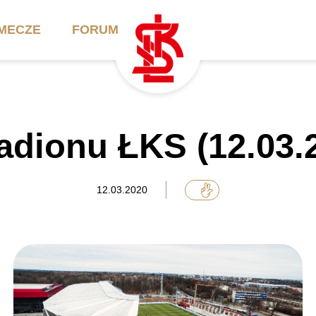
MECZE
FORUM
ilety
Akademia
Biznes
dionu ŁKS (12.03.20
ennik
Aktualności
Bilety VIP/Skybox
arnety
Kadra trenerska
Oferta komercyjna
12.03.2020
FAQ
ŁKS II
Ełkaesiacki Klub
Biznesu
unkty sprzedaży
ŁKS III
Przyjaciel ŁKS
Regulaminy
Drużyny Akademii
Urodziny w Skybox
ŁKS Schools