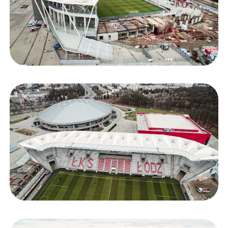
Staże w Akademii ŁKS
Kluby partnerskie
Kontakt
P BILET