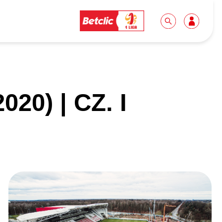
Dla mediów
Kibice
20) | CZ. I
Biuro prasowe
Idę pierwszy raz!
Do pobrania
Wycieczki
Akredytacje
Grupy szkolne
Współpraca
Sektor rodzinny
Wolontariat
Patronite