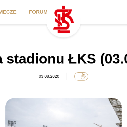
MECZE
FORUM
ilety
Akademia
Biznes
stadionu ŁKS (03.
ennik
Aktualności
Bilety VIP/Skybox
arnety
Kadra trenerska
Oferta komercyjna
03.08.2020
FAQ
ŁKS II
Ełkaesiacki Klub
Biznesu
unkty sprzedaży
ŁKS III
Przyjaciel ŁKS
Regulaminy
Drużyny Akademii
Urodziny w Skybox
ŁKS Schools