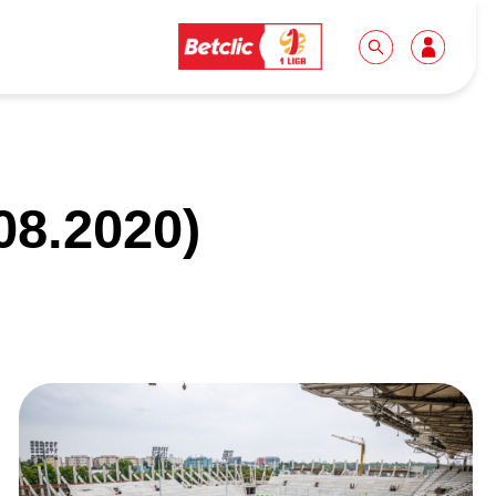
Dla mediów
Kibice
08.2020)
Biuro prasowe
Idę pierwszy raz!
Do pobrania
Wycieczki
Akredytacje
Grupy szkolne
Współpraca
Sektor rodzinny
Wolontariat
Patronite