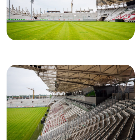
Ochrona dzieci
SKLEP
KU