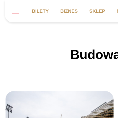
BILETY
BIZNES
SKLEP
Szukaj
Klub
Mecze
B
Budowa 
Informacje ogólne
Kadra
C
Symbole klubu
Aktualności
K
Historia
Terminarz
Kalendarz
Tabela
P
Stadion
Galeria
Sprawozdania
Catering