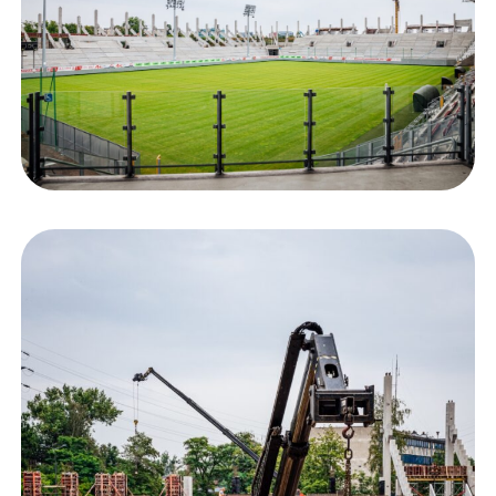
Staże w Akademii ŁKS
Kluby partnerskie
Kontakt
P BILET