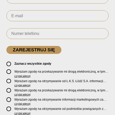
Zaznacz wszystkie zgody
Wyrażam zgodę na przekazywanie mi drogą elektroniczną, w tym
pocztą e-mail, oficjalnego newslettera oraz informacji o zniżkach,
czytaj więcej
promocjach, nowościach, biletach, karnetach, ofercie sklepu U2
Wyrażam zgodę na otrzymywanie od Ł.K.S. Łódź S.A. informacji
Store oraz serwisu bilety.lkslodz.pl i innych produktach oraz
marketingowych dotyczących działalności spółki, ofert, wydarzeń i
czytaj więcej
usługach oferowanych przez Ł.K.S. Łódź S.A.
produktów za pośrednictwem wiadomości SMS oraz połączeń
Wyrażam zgodę na przekazywanie mi drogą elektroniczną, w tym
telefonicznych.
pocztą e-mail, informacji handlowych i marketingowych o
czytaj więcej
produktach, usługach i działalności
Sponsorów i Partnerów
Ł.K.S.
Wyrażam zgodę na otrzymywanie informacji marketingowych za
Łódź S.A.
pośrednictwem wiadomości SMS oraz połączeń telefonicznych
czytaj więcej
od
Sponsorów i Partnerów
Ł.K.S. Łódź S.A.
Wyrażam zgodę na otrzymywanie od podmiotów powiązanych z
Ł.K.S. Łódź S.A., tj. Fundacji ŁKS oraz Sport Catering sp. z
czytaj więcej