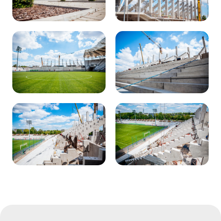
Kibice
SKLEP
KUP BILET