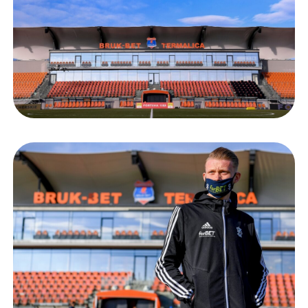
Staże w Akademii ŁKS
Kluby partnerskie
Kontakt
P BILET