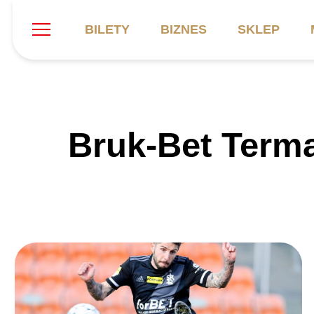
BILETY
BIZNES
SKLEP
Szukaj
Klub
Mecze
B
Bruk-Bet Terma
Informacje ogólne
Kadra
C
Symbole klubu
Aktualności
K
Historia
Terminarz
Kalendarz
Tabela
P
Stadion
Galeria
Sprawozdania
Catering