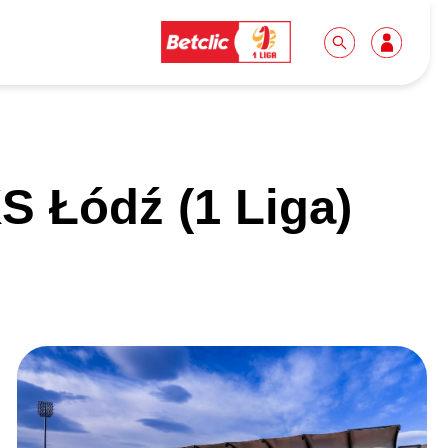
Dla mediów
Kibice
S Łódź (1 Liga)
Biuro prasowe
Idę pierwszy raz!
Do pobrania
Wycieczki
Akredytacje
Grupy szkolne
Współpraca
Sektor rodzinny
Wolontariat
Patronite