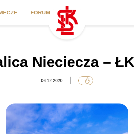
MECZE
FORUM
ilety
Akademia
Biznes
lica Nieciecza – ŁK
ennik
Aktualności
Bilety VIP/Skybox
arnety
Kadra trenerska
Oferta komercyjna
06.12.2020
FAQ
ŁKS II
Ełkaesiacki Klub
Biznesu
unkty sprzedaży
ŁKS III
Przyjaciel ŁKS
Regulaminy
Drużyny Akademii
Urodziny w Skybox
ŁKS Schools