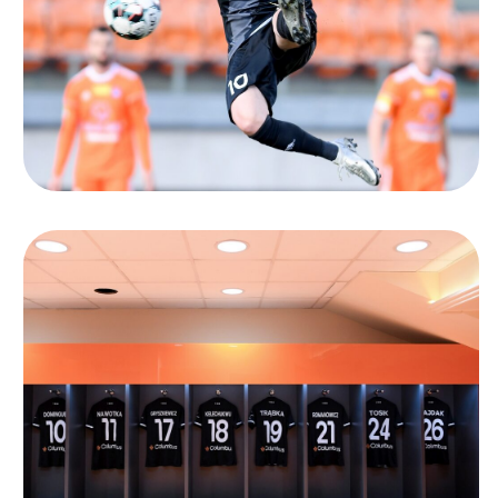
Ochrona dzieci
SKLEP
KU