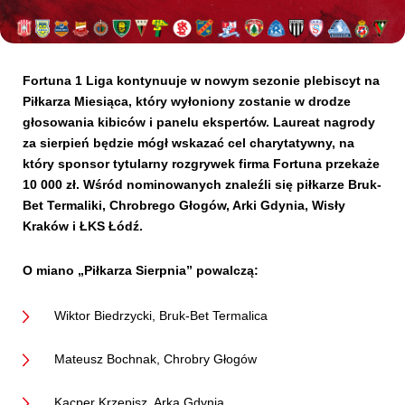
Kibice
Fortuna 1 Liga kontynuuje w nowym sezonie plebiscyt na
Piłkarza Miesiąca, kt
ó
ry wyłoniony zostanie w drodze
głosowania kibic
ó
w i panelu ekspert
ó
w. Laureat nagrody
za sierpień będzie m
ó
gł wskazać cel charytatywny, na
kt
ó
ry sponsor tytularny rozgrywek firma Fortuna przekaże
10 000 zł
. W
śr
ó
d nominowanych znaleź
li si
ę piłkarze Bruk-
Bet Termaliki, Chrobrego Głog
ó
w, Arki Gdynia, Wisły
Krak
ó
w i ŁKS Łódź.
SKLEP
KUP BILET
O miano „Piłkarza Sierpnia” powalczą:
Wiktor Biedrzycki, Bruk-Bet Termalica
Mateusz Bochnak, Chrobry Głogów
Kacper Krzepisz, Arka Gdynia