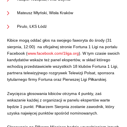
Mateusz Młyński, Wisła Kraków
Pirulo, ŁKS Łódź
Kibice mogą oddać głos na swojego faworyta do środy (31
sierpnia, 12:00) na oficjalnej stronie Fortuna 1 Ligi na portalu
Facebook (
www.facebook.com/1liga.org
). W tym czasie swoich
kandydatów wskaże też panel ekspertów, w skład którego
wchodzą przedstawiciele wszystkich 18 klubów Fortuna 1 Ligi,
partnera telewizyjnego rozgrywek Telewizji Polsat, sponsora
tytularnego firmy Fortuna oraz Pierwszej Ligi Piłkarskiej.
Zwycięzca głosowania kibiców otrzyma 4 punkty, zaś
wskazanie każdej z organizacji w panelu ekspertów warte
będzie 1 punkt. Piłkarzem Sierpnia zostanie zawodnik, który
uzyska najwięcej punktów spośród nominowanych.
Głosowanie na Piłkarza Miesiąca będzie uzupełnieniem innych