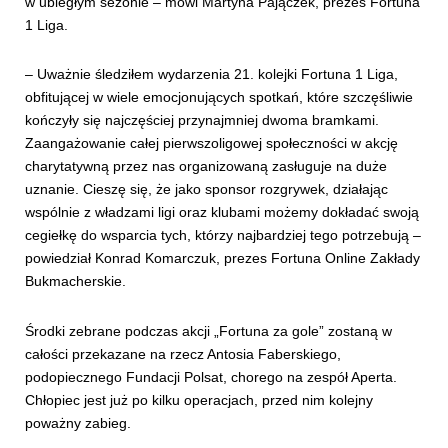
w ubiegłym sezonie – mówi Martyna Pajączek, prezes Fortuna
1 Liga.
– Uważnie śledziłem wydarzenia 21. kolejki Fortuna 1 Liga,
obfitującej w wiele emocjonujących spotkań, które szczęśliwie
kończyły się najczęściej przynajmniej dwoma bramkami.
Zaangażowanie całej pierwszoligowej społeczności w akcję
charytatywną przez nas organizowaną zasługuje na duże
uznanie. Cieszę się, że jako sponsor rozgrywek, działając
wspólnie z władzami ligi oraz klubami możemy dokładać swoją
cegiełkę do wsparcia tych, którzy najbardziej tego potrzebują –
powiedział Konrad Komarczuk, prezes Fortuna Online Zakłady
Bukmacherskie.
Środki zebrane podczas akcji „Fortuna za gole” zostaną w
całości przekazane na rzecz Antosia Faberskiego,
podopiecznego Fundacji Polsat, chorego na zespół Aperta.
Chłopiec jest już po kilku operacjach, przed nim kolejny
poważny zabieg.