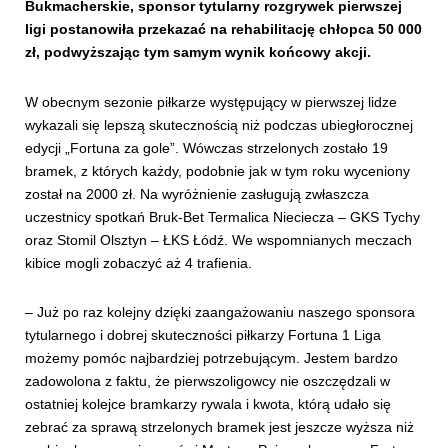
Bukmacherskie, sponsor tytularny rozgrywek pierwszej
ligi postanowiła przekazać na rehabilitację chłopca 50 000
zł, podwyższając tym samym wynik końcowy akcji.
W obecnym sezonie piłkarze występujący w pierwszej lidze
wykazali się lepszą skutecznością niż podczas ubiegłorocznej
edycji „Fortuna za gole”. Wówczas strzelonych zostało 19
bramek, z których każdy, podobnie jak w tym roku wyceniony
został na 2000 zł. Na wyróżnienie zasługują zwłaszcza
uczestnicy spotkań Bruk-Bet Termalica Nieciecza – GKS Tychy
oraz Stomil Olsztyn – ŁKS Łódź. We wspomnianych meczach
kibice mogli zobaczyć aż 4 trafienia.
– Już po raz kolejny dzięki zaangażowaniu naszego sponsora
tytularnego i dobrej skuteczności piłkarzy Fortuna 1 Liga
możemy pomóc najbardziej potrzebującym. Jestem bardzo
zadowolona z faktu, że pierwszoligowcy nie oszczędzali w
ostatniej kolejce bramkarzy rywala i kwota, którą udało się
zebrać za sprawą strzelonych bramek jest jeszcze wyższa niż