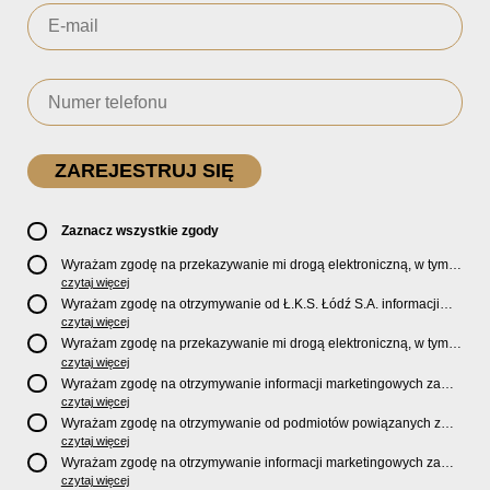
Zaznacz wszystkie zgody
Wyrażam zgodę na przekazywanie mi drogą elektroniczną, w tym
pocztą e-mail, oficjalnego newslettera oraz informacji o zniżkach,
czytaj więcej
promocjach, nowościach, biletach, karnetach, ofercie sklepu U2
Wyrażam zgodę na otrzymywanie od Ł.K.S. Łódź S.A. informacji
Store oraz serwisu bilety.lkslodz.pl i innych produktach oraz
marketingowych dotyczących działalności spółki, ofert, wydarzeń i
czytaj więcej
usługach oferowanych przez Ł.K.S. Łódź S.A.
produktów za pośrednictwem wiadomości SMS oraz połączeń
Wyrażam zgodę na przekazywanie mi drogą elektroniczną, w tym
telefonicznych.
pocztą e-mail, informacji handlowych i marketingowych o
czytaj więcej
produktach, usługach i działalności
Sponsorów i Partnerów
Ł.K.S.
Wyrażam zgodę na otrzymywanie informacji marketingowych za
Łódź S.A.
pośrednictwem wiadomości SMS oraz połączeń telefonicznych
czytaj więcej
od
Sponsorów i Partnerów
Ł.K.S. Łódź S.A.
Wyrażam zgodę na otrzymywanie od podmiotów powiązanych z
Ł.K.S. Łódź S.A., tj. Fundacji ŁKS oraz Sport Catering sp. z
czytaj więcej
o.o. informacji marketingowych oraz informacji handlowych o
Wyrażam zgodę na otrzymywanie informacji marketingowych za
nowościach, produktach, usługach i działalności drogą
pośrednictwem wiadomości SMS oraz połączeń telefonicznych od
czytaj więcej