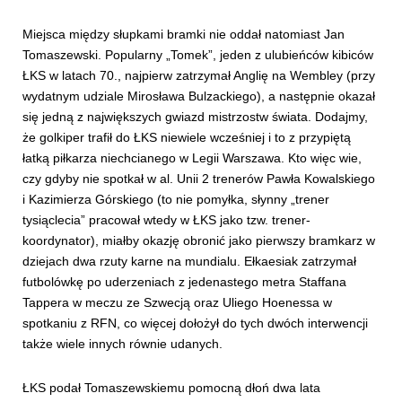
Miejsca między słupkami bramki nie oddał natomiast Jan
Tomaszewski. Popularny „Tomek”, jeden z ulubieńców kibiców
ŁKS w latach 70., najpierw zatrzymał Anglię na Wembley (przy
wydatnym udziale Mirosława Bulzackiego), a następnie okazał
się jedną z największych gwiazd mistrzostw świata. Dodajmy,
że golkiper trafił do ŁKS niewiele wcześniej i to z przypiętą
łatką piłkarza niechcianego w Legii Warszawa. Kto więc wie,
czy gdyby nie spotkał w al. Unii 2 trenerów Pawła Kowalskiego
i Kazimierza Górskiego (to nie pomyłka, słynny „trener
tysiąclecia” pracował wtedy w ŁKS jako tzw. trener-
koordynator), miałby okazję obronić jako pierwszy bramkarz w
dziejach dwa rzuty karne na mundialu. Ełkaesiak zatrzymał
futbolówkę po uderzeniach z jedenastego metra Staffana
Tappera w meczu ze Szwecją oraz Uliego Hoenessa w
spotkaniu z RFN, co więcej dołożył do tych dwóch interwencji
także wiele innych równie udanych.
ŁKS podał Tomaszewskiemu pomocną dłoń dwa lata