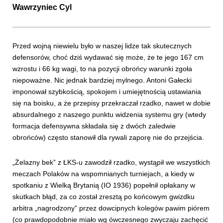
Wawrzyniec Cyl
Przed wojną niewielu było w naszej lidze tak skutecznych
defensorów, choć dziś wydawać się może, że te jego 167 cm
wzrostu i 66 kg wagi, to na pozycji obrońcy warunki zgoła
niepoważne. Nic jednak bardziej mylnego. Antoni Gałecki
imponował szybkością, spokojem i umiejętnością ustawiania
się na boisku, a że przepisy przekraczał rzadko, nawet w dobie
absurdalnego z naszego punktu widzenia systemu gry (wtedy
formacja defensywna składała się z dwóch zaledwie
obrońców) często stanowił dla rywali zaporę nie do przejścia.
„Żelazny bek” z ŁKS-u zawodził rzadko, wystąpił we wszystkich
meczach Polaków na wspomnianych turniejach, a kiedy w
spotkaniu z Wielką Brytanią (IO 1936) popełnił opłakany w
skutkach błąd, za co został zresztą po końcowym gwizdku
arbitra „nagrodzony” przez dowcipnych kolegów pawim piórem
(co prawdopodobnie miało wg ówczesnego zwyczaju zachęcić