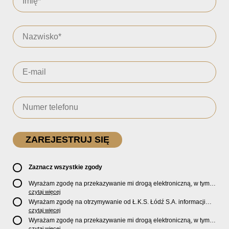
Zaznacz wszystkie zgody
Wyrażam zgodę na przekazywanie mi drogą elektroniczną, w tym
pocztą e-mail, oficjalnego newslettera oraz informacji o zniżkach,
czytaj więcej
promocjach, nowościach, biletach, karnetach, ofercie sklepu U2
Wyrażam zgodę na otrzymywanie od Ł.K.S. Łódź S.A. informacji
Store oraz serwisu bilety.lkslodz.pl i innych produktach oraz
marketingowych dotyczących działalności spółki, ofert, wydarzeń i
czytaj więcej
usługach oferowanych przez Ł.K.S. Łódź S.A.
produktów za pośrednictwem wiadomości SMS oraz połączeń
Wyrażam zgodę na przekazywanie mi drogą elektroniczną, w tym
telefonicznych.
czytaj więcej