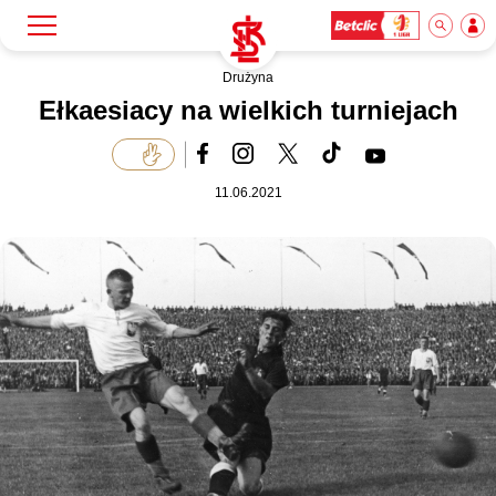
Drużyna
Szukaj
Klub
Ełkaesiacy na wielkich turniejach
Mecze
11.06.2021
Bilety
Akademia
Biznes
Dla mediów