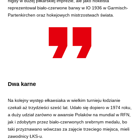
nigdy w dużej piłkarskiej imprezie, ale jako hokeista
reprezentował biało-czerwone barwy w IO 1936 w Garmisch-
Partenkirchen oraz hokejowych mistrzostwach świata.
Dwa karne
Na kolejny występ ełkaesiaka w wielkim turnieju łodzianie
czekali aż trzydzieści sześć lat. Udało się dopiero w 1974 roku,
a duży udział zarówno w awansie Polaków na mundial w RFN,
jak i zdobytym przez biało-czerwonych srebrnym medalu, bo
taki przyznawano wówczas za zajęcie trzeciego miejsca, mieli
zawodnicy ŁKS-u.