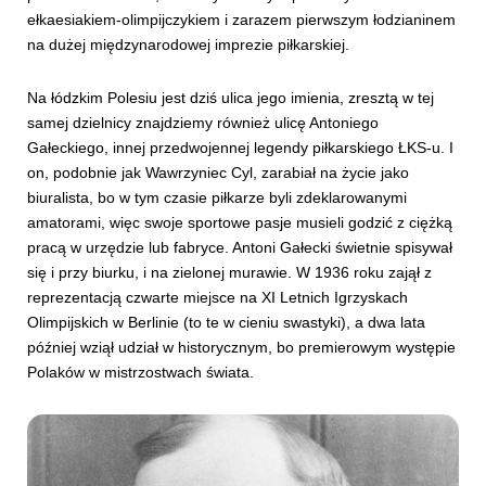
ełkaesiakiem-olimpijczykiem i zarazem pierwszym łodzianinem
na dużej międzynarodowej imprezie piłkarskiej.
Na łódzkim Polesiu jest dziś ulica jego imienia, zresztą w tej
samej dzielnicy znajdziemy również ulicę Antoniego
Gałeckiego, innej przedwojennej legendy piłkarskiego ŁKS-u. I
on, podobnie jak Wawrzyniec Cyl, zarabiał na życie jako
biuralista, bo w tym czasie piłkarze byli zdeklarowanymi
amatorami, więc swoje sportowe pasje musieli godzić z ciężką
pracą w urzędzie lub fabryce. Antoni Gałecki świetnie spisywał
się i przy biurku, i na zielonej murawie. W 1936 roku zajął z
reprezentacją czwarte miejsce na XI Letnich Igrzyskach
Olimpijskich w Berlinie (to te w cieniu swastyki), a dwa lata
później wziął udział w historycznym, bo premierowym występie
Polaków w mistrzostwach świata.