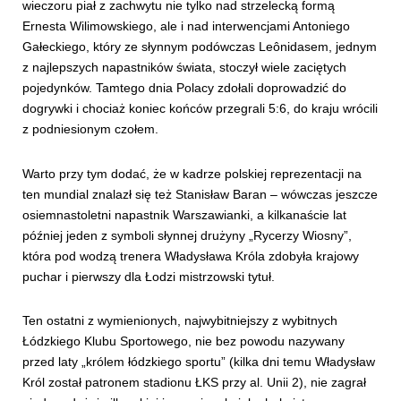
wieczoru piał z zachwytu nie tylko nad strzelecką formą
Ernesta Wilimowskiego, ale i nad interwencjami Antoniego
Gałeckiego, który ze słynnym podówczas Leônidasem, jednym
z najlepszych napastników świata, stoczył wiele zaciętych
pojedynków. Tamtego dnia Polacy zdołali doprowadzić do
dogrywki i chociaż koniec końców przegrali 5:6, do kraju wrócili
z podniesionym czołem.
Warto przy tym dodać, że w kadrze polskiej reprezentacji na
ten mundial znalazł się też Stanisław Baran – wówczas jeszcze
osiemnastoletni napastnik Warszawianki, a kilkanaście lat
później jeden z symboli słynnej drużyny „Rycerzy Wiosny”,
która pod wodzą trenera Władysława Króla zdobyła krajowy
puchar i pierwszy dla Łodzi mistrzowski tytuł.
Ten ostatni z wymienionych, najwybitniejszy z wybitnych
Łódzkiego Klubu Sportowego, nie bez powodu nazywany
przed laty „królem łódzkiego sportu” (kilka dni temu Władysław
Król został patronem stadionu ŁKS przy al. Unii 2), nie zagrał