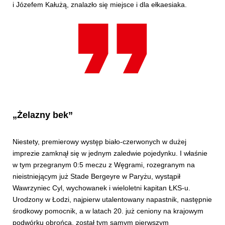
i Józefem Kałużą, znalazło się miejsce i dla ełkaesiaka.
„Żelazny bek”
Niestety, premierowy występ biało-czerwonych w dużej
imprezie zamknął się w jednym zaledwie pojedynku. I właśnie
w tym przegranym 0:5 meczu z Węgrami, rozegranym na
nieistniejącym już Stade Bergeyre w Paryżu, wystąpił
Wawrzyniec Cyl, wychowanek i wieloletni kapitan ŁKS-u.
Urodzony w Łodzi, najpierw utalentowany napastnik, następnie
środkowy pomocnik, a w latach 20. już ceniony na krajowym
podwórku obrońca, został tym samym pierwszym