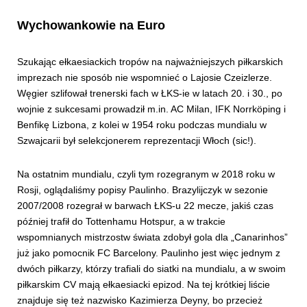
Wychowankowie na Euro
Szukając ełkaesiackich tropów na najważniejszych piłkarskich
imprezach nie sposób nie wspomnieć o Lajosie Czeizlerze.
Węgier szlifował trenerski fach w ŁKS-ie w latach 20. i 30., po
wojnie z sukcesami prowadził m.in. AC Milan, IFK Norrköping i
Benfikę Lizbona, z kolei w 1954 roku podczas mundialu w
Szwajcarii był selekcjonerem reprezentacji Włoch (sic!).
Na ostatnim mundialu, czyli tym rozegranym w 2018 roku w
Rosji, oglądaliśmy popisy Paulinho. Brazylijczyk w sezonie
2007/2008 rozegrał w barwach ŁKS-u 22 mecze, jakiś czas
później trafił do Tottenhamu Hotspur, a w trakcie
wspomnianych mistrzostw świata zdobył gola dla „Canarinhos”
już jako pomocnik FC Barcelony. Paulinho jest więc jednym z
dwóch piłkarzy, którzy trafiali do siatki na mundialu, a w swoim
piłkarskim CV mają ełkaesiacki epizod. Na tej krótkiej liście
znajduje się też nazwisko Kazimierza Deyny, bo przecież