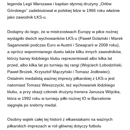
legenda Legii Warszawa i kapitan słynnej drużyny „Orłów
Górskiego” zadebiutował w polskiej lidze w 1966 roku właśnie
jako zawodnik ŁKS-u.
Dodajmy do tego, że w mistrzostwach Europy w piłce nożnej
wystąpiło dwóch wychowanków ŁKS-u (Paweł Golański i Marek
Saganowski podczas Euro w Austrii i Szwajcarii w 2008 roku),
a oprócz wspomnianego duetu także kilku innych zawodników,
którzy barwy łódzkiego klubu reprezentowali albo kilka lat
przed, albo kilka lat po turnieju tej rangi (Wojciech Łobodziński,
Paweł Brożek, Krzysztof Mączyński i Tomasz Jodłowiec).
Ostatnim medalistą ważnej imprezy piłkarskiej z ŁKS-u jest
natomiast Tomasz Wieszczycki, też wychowanek łódzkiego
klubu, a przy okazji członek drużyny trenera Janusza Wójcika,
która w 1992 roku w turnieju piłki nożnej IO w Barcelonie
sięgnęła po srebrny medal.
Osobny wątek całej tej historii z ełkaesiakami na ważnych
piłkarskich imprezach w roli głównej dotyczy futbolu