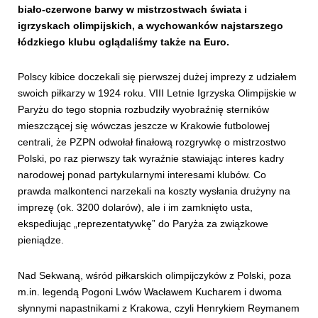
biało-czerwone barwy w mistrzostwach świata i
igrzyskach olimpijskich, a wychowanków najstarszego
łódzkiego klubu oglądaliśmy także na Euro.
Polscy kibice doczekali się pierwszej dużej imprezy z udziałem
swoich piłkarzy w 1924 roku. VIII Letnie Igrzyska Olimpijskie w
Paryżu do tego stopnia rozbudziły wyobraźnię sterników
mieszczącej się wówczas jeszcze w Krakowie futbolowej
centrali, że PZPN odwołał finałową rozgrywkę o mistrzostwo
Polski, po raz pierwszy tak wyraźnie stawiając interes kadry
narodowej ponad partykularnymi interesami klubów. Co
prawda malkontenci narzekali na koszty wysłania drużyny na
imprezę (ok. 3200 dolarów), ale i im zamknięto usta,
ekspediując „reprezentatywkę” do Paryża za związkowe
pieniądze.
Nad Sekwaną, wśród piłkarskich olimpijczyków z Polski, poza
m.in. legendą Pogoni Lwów Wacławem Kucharem i dwoma
słynnymi napastnikami z Krakowa, czyli Henrykiem Reymanem