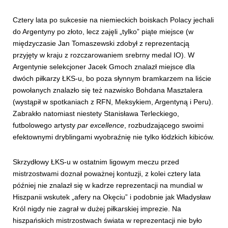
Cztery lata po sukcesie na niemieckich boiskach Polacy jechali
do Argentyny po złoto, lecz zajęli „tylko” piąte miejsce (w
międzyczasie Jan Tomaszewski zdobył z reprezentacją
przyjęty w kraju z rozczarowaniem srebrny medal IO). W
Argentynie selekcjoner Jacek Gmoch znalazł miejsce dla
dwóch piłkarzy ŁKS-u, bo poza słynnym bramkarzem na liście
powołanych znalazło się też nazwisko Bohdana Masztalera
(wystąpił w spotkaniach z RFN, Meksykiem, Argentyną i Peru).
Zabrakło natomiast niestety Stanisława Terleckiego,
futbolowego artysty
par excellence
, rozbudzającego swoimi
efektownymi dryblingami wyobraźnię nie tylko łódzkich kibiców.
Skrzydłowy ŁKS-u w ostatnim ligowym meczu przed
mistrzostwami doznał poważnej kontuzji, z kolei cztery lata
później nie znalazł się w kadrze reprezentacji na mundial w
Hiszpanii wskutek „afery na Okęciu” i podobnie jak Władysław
Król nigdy nie zagrał w dużej piłkarskiej imprezie. Na
hiszpańskich mistrzostwach świata w reprezentacji nie było