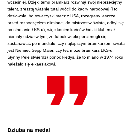
wcześniej. Dzięki temu bramkarz rozwinął swój nieprzeciętny
talent, zresztą właśnie tutaj wrócił do kadry narodowej (i to
dosłownie, bo towarzyski mecz z USA, rozegrany jeszcze
przed rozpoczęciem eliminacji do mistrzostw świata, odbył się
na stadionie ŁKS-u), więc koniec końców łódzki klub miał
niemały udział w tym, że futbolowi eksperci mogli się
zastanawiać po mundialu, czy najlepszym bramkarzem świata
jest Niemiec Sepp Maier, czy też może bramkarz ŁKS-u.
Słynny Pelé stwierdził ponoć kiedyś, że to miano w 1974 roku
należało się ełkaesiakowi.
Dziuba na medal