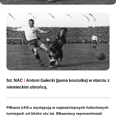
Kibice
SKLEP
KUP BILET
fot.
NAC
/
Antoni Gałecki (jasna koszulka) w starciu z
niemieckim obrońcą.
Piłkarze ŁKS-u występują w najważniejszych futbolowych
turniejach od blisko stu lat. Ełkaesiacy reprezentowali