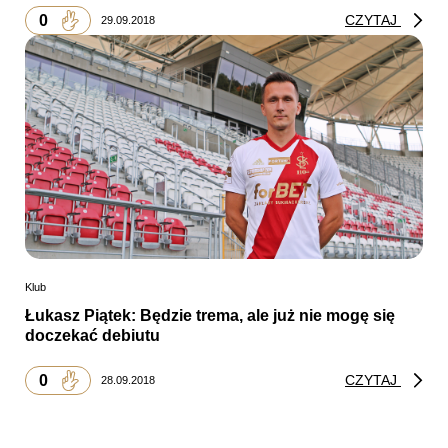
0
CZYTAJ
29.09.2018
Klub
Łukasz Piątek: Będzie trema, ale już nie mogę się
doczekać debiutu
0
CZYTAJ
28.09.2018