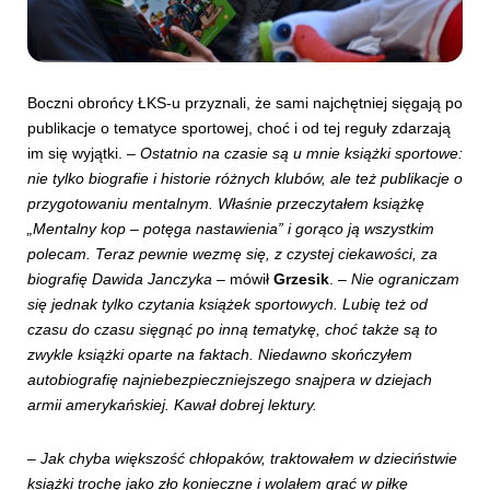
Boczni obrońcy ŁKS-u przyznali, że sami najchętniej sięgają po
publikacje o tematyce sportowej, choć i od tej reguły zdarzają
im się wyjątki. –
Ostatnio na czasie są u mnie książki sportowe:
nie tylko biografie i historie różnych klubów, ale też publikacje o
przygotowaniu mentalnym. Właśnie przeczytałem książkę
„Mentalny kop – potęga nastawienia” i gorąco ją wszystkim
polecam. Teraz pewnie wezmę się, z czystej ciekawości, za
biografię Dawida Janczyka
– mówił
Grzesik
. –
Nie ograniczam
się jednak tylko czytania książek sportowych. Lubię też od
czasu do czasu sięgnąć po inną tematykę, choć także są to
zwykle książki oparte na faktach. Niedawno skończyłem
autobiografię najniebezpieczniejszego snajpera w dziejach
armii amerykańskiej. Kawał dobrej lektury.
–
Jak chyba większość chłopaków, traktowałem w dzieciństwie
książki trochę jako zło konieczne i wolałem grać w piłkę