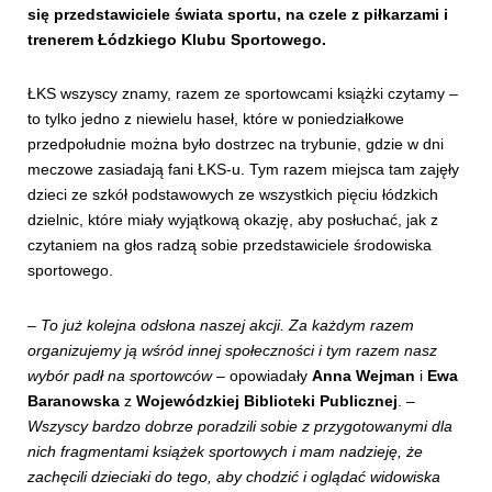
się przedstawiciele świata sportu, na czele z piłkarzami i
trenerem Łódzkiego Klubu Sportowego.
ŁKS wszyscy znamy, razem ze sportowcami książki czytamy –
to tylko jedno z niewielu haseł, które w poniedziałkowe
przedpołudnie można było dostrzec na trybunie, gdzie w dni
meczowe zasiadają fani ŁKS-u. Tym razem miejsca tam zajęły
dzieci ze szkół podstawowych ze wszystkich pięciu łódzkich
dzielnic, które miały wyjątkową okazję, aby posłuchać, jak z
czytaniem na głos radzą sobie przedstawiciele środowiska
sportowego.
–
To już kolejna odsłona naszej akcji. Za każdym razem
organizujemy ją wśród innej społeczności i tym razem nasz
wybór padł na sportowców
– opowiadały
Anna Wejman
i
Ewa
Baranowska
z
Wojewódzkiej Biblioteki Publicznej
. –
Wszyscy bardzo dobrze poradzili sobie z przygotowanymi dla
nich fragmentami książek sportowych i mam nadzieję, że
zachęcili dzieciaki do tego, aby chodzić i oglądać widowiska