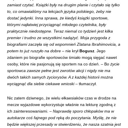
zamiast czytać. Książki były na drugim planie i czytało się tylko
to, co omawialiśmy na lekcjach języka polskiego, żeby nie
dostać jedynki. Inna sprawa, że kiedyś książki sportowe,
którymi najłatwiej przyciągnąć młodego czytelnika, były
praktycznie niedostępne. Teraz niemal co tydzień jest kilka
premier i trudno ze wszystkimi nadążyć. Moja przygoda z
biografiami zaczęła się od wspomnień Zlatana Ibrahimovicia, a
potem to już ruszyło na dobre
– nie krył
Bogusz
. Jego
zdaniem po biografie sportowców śmiało mogą sięgać nawet
osoby, które nie pasjonują się sportem na co dzień. – B
o życie
sportowca zawsze pełne jest zwrotów akcji i nigdy nie ma
dwóch takich samych życiorysów. A z każdej historii można
wyciągnąć dla siebie ciekawe wnioski
– tłumaczył.
Nic zatem dziwnego, że wielu ełkaesiaków czas w drodze na
mecze wyjazdowe wykorzystuje właśnie na lekturę zgodną z
ich zainteresowaniami. –
Naprawdę sporo chłopaków ma w
autokarze coś fajnego pod ręką do poczytania. Myślę, że nie
będzie większej przesady w stwierdzeniu, że nasza szatnia jest