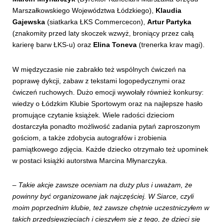
Marszałkowskiego Województwa Łódzkiego),
Klaudia
Gajewska
(siatkarka ŁKS Commercecon),
Artur Partyka
(znakomity przed laty skoczek wzwyż, broniący przez całą
karierę barw ŁKS-u) oraz
Elina Toneva
(trenerka krav magi).
W międzyczasie nie zabrakło też wspólnych ćwiczeń na
poprawę dykcji, zabaw z tekstami logopedycznymi oraz
ćwiczeń ruchowych. Dużo emocji wywołały również konkursy:
wiedzy o Łódzkim Klubie Sportowym oraz na najlepsze hasło
promujące czytanie książek. Wiele radości dzieciom
dostarczyła ponadto możliwość zadania pytań zaproszonym
gościom, a także zdobycia autografów i zrobienia
pamiątkowego zdjęcia. Każde dziecko otrzymało też upominek
w postaci książki autorstwa Marcina Młynarczyka.
–
Takie akcje zawsze oceniam na duży plus i uważam, że
powinny być organizowane jak najczęściej. W Siarce, czyli
moim poprzednim klubie, też zawsze chętnie uczestniczyłem w
takich przedsięwzięciach i cieszyłem się z tego, że dzieci się