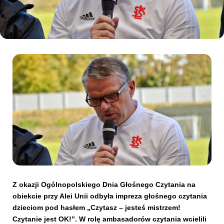
Kibice
SKLEP
KUP BILET
Z okazji Ogólnopolskiego Dnia Głośnego Czytania na
obiekcie przy Alei Unii odbyła impreza głośnego czytania
dzieciom pod hasłem „Czytasz – jesteś mistrzem!
Czytanie jest OK!”. W rolę ambasadorów czytania wcielili