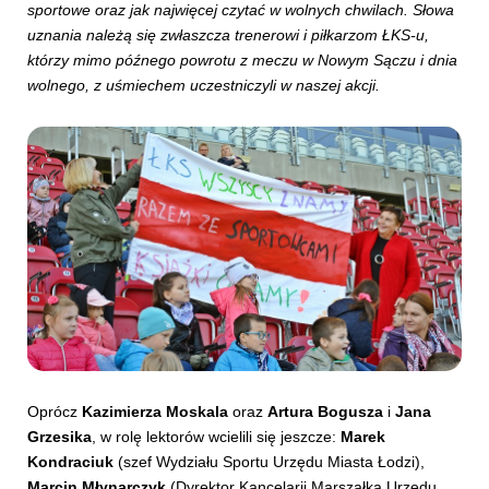
sportowe oraz jak najwięcej czytać w wolnych chwilach. Słowa
uznania należą się zwłaszcza trenerowi i piłkarzom ŁKS-u,
którzy mimo późnego powrotu z meczu w Nowym Sączu i dnia
wolnego, z uśmiechem uczestniczyli w naszej akcji.
Oprócz
Kazimierza Moskala
oraz
Artura Bogusza
i
Jana
Grzesika
, w rolę lektorów wcielili się jeszcze:
Marek
Kondraciuk
(szef Wydziału Sportu Urzędu Miasta Łodzi),
Marcin Młynarczyk
(Dyrektor Kancelarii Marszałka Urzędu