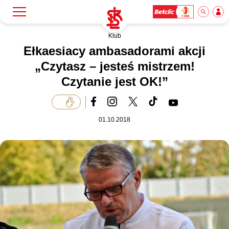
Klub
Szukaj
Klub
Ełkaesiacy ambasadorami akcji
„Czytasz – jesteś mistrzem!
Czytanie jest OK!”
Mecze
Bilety
01.10.2018
Akademia
Biznes
Dla mediów