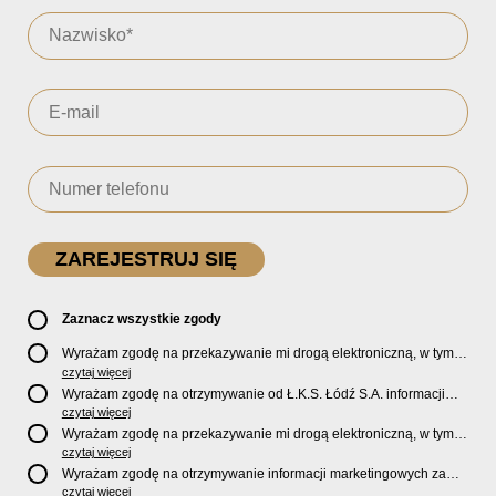
Zaznacz wszystkie zgody
Wyrażam zgodę na przekazywanie mi drogą elektroniczną, w tym
pocztą e-mail, oficjalnego newslettera oraz informacji o zniżkach,
czytaj więcej
promocjach, nowościach, biletach, karnetach, ofercie sklepu U2
Wyrażam zgodę na otrzymywanie od Ł.K.S. Łódź S.A. informacji
Store oraz serwisu bilety.lkslodz.pl i innych produktach oraz
marketingowych dotyczących działalności spółki, ofert, wydarzeń i
czytaj więcej
usługach oferowanych przez Ł.K.S. Łódź S.A.
produktów za pośrednictwem wiadomości SMS oraz połączeń
Wyrażam zgodę na przekazywanie mi drogą elektroniczną, w tym
telefonicznych.
pocztą e-mail, informacji handlowych i marketingowych o
czytaj więcej
produktach, usługach i działalności
Sponsorów i Partnerów
Ł.K.S.
Wyrażam zgodę na otrzymywanie informacji marketingowych za
Łódź S.A.
pośrednictwem wiadomości SMS oraz połączeń telefonicznych
czytaj więcej