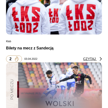
Klub
Bilety na mecz z Sandecją
2
CZYTAJ
03.04.2022