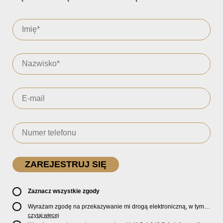
Zaznacz wszystkie zgody
Wyrażam zgodę na przekazywanie mi drogą elektroniczną, w tym
pocztą e-mail, oficjalnego newslettera oraz informacji o zniżkach,
czytaj więcej