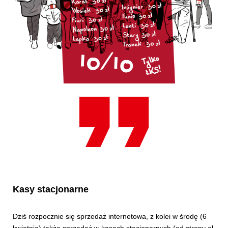
Kasy stacjonarne
Dziś rozpocznie się sprzedaż internetowa, z kolei w środę (6
kwietnia) także sprzedaż w kasach stacjonarnych (od strony al.