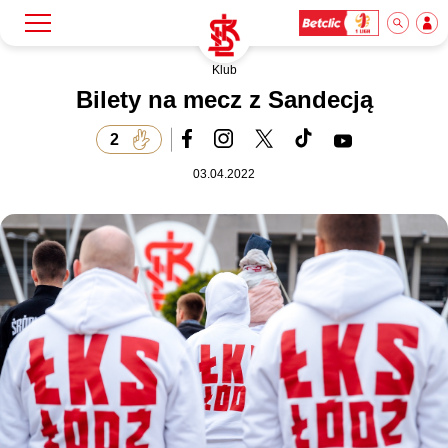
Klub
Szukaj
Klub
Bilety na mecz z Sandecją
2
Mecze
03.04.2022
Bilety
Akademia
Biznes
Dla mediów