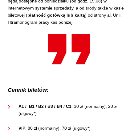
będą dostępne od poniedziałku (od godz. 19.08) w
internetowym systemie sprzedaży, a od środy także w kasie
biletowej (
płatność gotówką lub kartą
) od strony al. Unii.
Htramonogram pracy kas poniżej.
Cennik biletów:
A1 / B1 / B2 / B3 / B4 / C1
: 30 zł (normalny), 20 zł
(ulgowy*)
VIP
: 80 zł (normalny), 70 zł (ulgowy*)