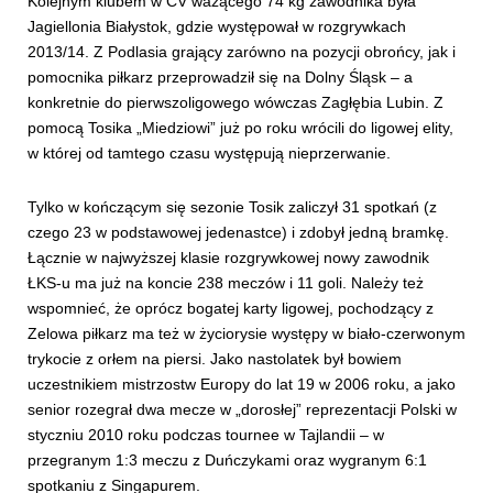
Kolejnym klubem w CV ważącego 74 kg zawodnika była
Jagiellonia Białystok, gdzie występował w rozgrywkach
2013/14. Z Podlasia grający zarówno na pozycji obrońcy, jak i
pomocnika piłkarz przeprowadził się na Dolny Śląsk – a
konkretnie do pierwszoligowego wówczas Zagłębia Lubin. Z
pomocą Tosika „Miedziowi” już po roku wrócili do ligowej elity,
w której od tamtego czasu występują nieprzerwanie.
Tylko w kończącym się sezonie Tosik zaliczył 31 spotkań (z
czego 23 w podstawowej jedenastce) i zdobył jedną bramkę.
Łącznie w najwyższej klasie rozgrywkowej nowy zawodnik
ŁKS-u ma już na koncie 238 meczów i 11 goli. Należy też
wspomnieć, że oprócz bogatej karty ligowej, pochodzący z
Zelowa piłkarz ma też w życiorysie występy w biało-czerwonym
trykocie z orłem na piersi. Jako nastolatek był bowiem
uczestnikiem mistrzostw Europy do lat 19 w 2006 roku, a jako
senior rozegrał dwa mecze w „dorosłej” reprezentacji Polski w
styczniu 2010 roku podczas tournee w Tajlandii – w
przegranym 1:3 meczu z Duńczykami oraz wygranym 6:1
spotkaniu z Singapurem.