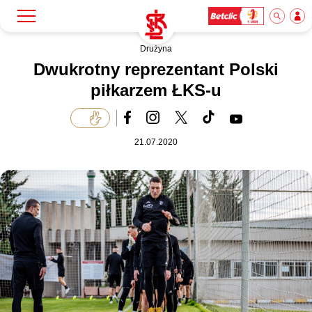
Drużyna
Szukaj
Klub
Dwukrotny reprezentant Polski
piłkarzem ŁKS-u
Mecze
21.07.2020
Bilety
Akademia
Biznes
Dla mediów