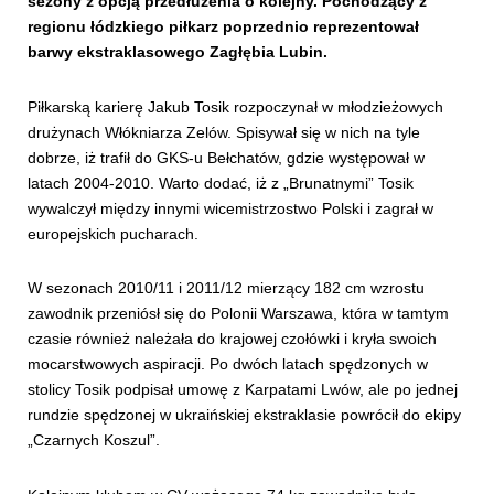
sezony z opcją przedłużenia o kolejny. Pochodzący z
regionu łódzkiego piłkarz poprzednio reprezentował
barwy ekstraklasowego Zagłębia Lubin.
Piłkarską karierę Jakub Tosik rozpoczynał w młodzieżowych
drużynach Włókniarza Zelów. Spisywał się w nich na tyle
dobrze, iż trafił do GKS-u Bełchatów, gdzie występował w
latach 2004-2010. Warto dodać, iż z „Brunatnymi” Tosik
wywalczył między innymi wicemistrzostwo Polski i zagrał w
europejskich pucharach.
W sezonach 2010/11 i 2011/12 mierzący 182 cm wzrostu
zawodnik przeniósł się do Polonii Warszawa, która w tamtym
czasie również należała do krajowej czołówki i kryła swoich
mocarstwowych aspiracji. Po dwóch latach spędzonych w
stolicy Tosik podpisał umowę z Karpatami Lwów, ale po jednej
rundzie spędzonej w ukraińskiej ekstraklasie powrócił do ekipy
„Czarnych Koszul”.