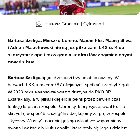
Kibice
Łukasz Grochala | Cyfrasport
Bartosz Szeliga, Mieszko Lorenc, Marcin Flis, Maciej Śliwa
i Adrian Małachowski nie są już piłkarzami ŁKS-u. Klub
skorzystał z opcji rozwiązania kontraktów z wymienionymi
zawodnikami.
Bartosz Szeliga
spędził w Łodzi trzy ostatnie sezony. W
barwach ŁKS-u rozegrał 87 oficjalnych spotkań i zdobył 7 goli.
SKLEP
KUP BILET
W 2023 roku awansował wraz z drużyną do PKO BP
Ekstraklasy, a w piłkarskiej elicie pełnił przez pewien czas
funkcję kapitana zespołu. Obrońcy, który występował też na
skrzydle, w sposób szczególny dziękujemy za grę w zespole
„Rycerzy Wiosny”, doceniając jego wkład we wspomniany
awans i ważne dla klubu chwile, które stały się jego udziałem.