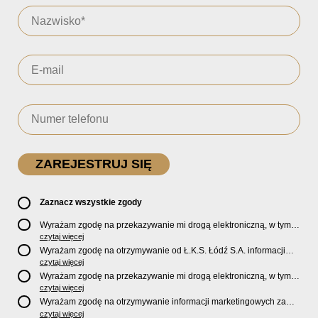
Zaznacz wszystkie zgody
Wyrażam zgodę na przekazywanie mi drogą elektroniczną, w tym
pocztą e-mail, oficjalnego newslettera oraz informacji o zniżkach,
czytaj więcej
promocjach, nowościach, biletach, karnetach, ofercie sklepu U2
Wyrażam zgodę na otrzymywanie od Ł.K.S. Łódź S.A. informacji
Store oraz serwisu bilety.lkslodz.pl i innych produktach oraz
marketingowych dotyczących działalności spółki, ofert, wydarzeń i
czytaj więcej
usługach oferowanych przez Ł.K.S. Łódź S.A.
produktów za pośrednictwem wiadomości SMS oraz połączeń
Wyrażam zgodę na przekazywanie mi drogą elektroniczną, w tym
telefonicznych.
pocztą e-mail, informacji handlowych i marketingowych o
czytaj więcej
produktach, usługach i działalności
Sponsorów i Partnerów
Ł.K.S.
Wyrażam zgodę na otrzymywanie informacji marketingowych za
Łódź S.A.
pośrednictwem wiadomości SMS oraz połączeń telefonicznych
czytaj więcej