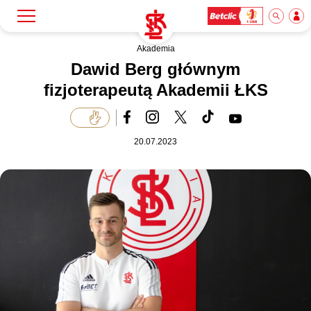
Akademia
Szukaj
Klub
Dawid Berg głównym
fizjoterapeutą Akademii ŁKS
Mecze
20.07.2023
Bilety
Akademia
Biznes
Dla mediów