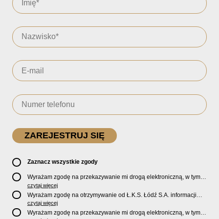
Zaznacz wszystkie zgody
Wyrażam zgodę na przekazywanie mi drogą elektroniczną, w tym
pocztą e-mail, oficjalnego newslettera oraz informacji o zniżkach,
czytaj więcej
promocjach, nowościach, biletach, karnetach, ofercie sklepu U2
Wyrażam zgodę na otrzymywanie od Ł.K.S. Łódź S.A. informacji
Store oraz serwisu bilety.lkslodz.pl i innych produktach oraz
marketingowych dotyczących działalności spółki, ofert, wydarzeń i
czytaj więcej
usługach oferowanych przez Ł.K.S. Łódź S.A.
produktów za pośrednictwem wiadomości SMS oraz połączeń
Wyrażam zgodę na przekazywanie mi drogą elektroniczną, w tym