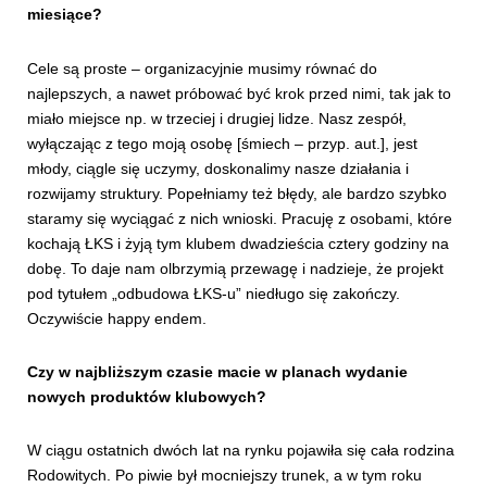
miesiące?
Cele są proste – organizacyjnie musimy równać do
najlepszych, a nawet próbować być krok przed nimi, tak jak to
miało miejsce np. w trzeciej i drugiej lidze. Nasz zespół,
wyłączając z tego moją osobę [śmiech – przyp. aut.], jest
młody, ciągle się uczymy, doskonalimy nasze działania i
rozwijamy struktury. Popełniamy też błędy, ale bardzo szybko
staramy się wyciągać z nich wnioski. Pracuję z osobami, które
kochają ŁKS i żyją tym klubem dwadzieścia cztery godziny na
dobę. To daje nam olbrzymią przewagę i nadzieje, że projekt
pod tytułem „odbudowa ŁKS-u” niedługo się zakończy.
Oczywiście happy endem.
Czy w najbliższym czasie macie w planach wydanie
nowych produktów klubowych?
W ciągu ostatnich dwóch lat na rynku pojawiła się cała rodzina
Rodowitych. Po piwie był mocniejszy trunek, a w tym roku