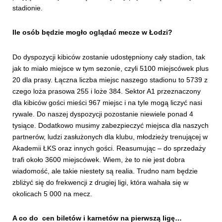
stadionie.
Ile osób będzie mogło oglądać mecze w Łodzi?
Do dyspozycji kibiców zostanie udostępniony cały stadion, tak
jak to miało miejsce w tym sezonie, czyli 5100 miejscówek plus
20 dla prasy. Łączna liczba miejsc naszego stadionu to 5739 z
czego loża prasowa 255 i loże 384. Sektor A1 przeznaczony
dla kibiców gości mieści 967 miejsc i na tyle mogą liczyć nasi
rywale. Do naszej dyspozycji pozostanie niewiele ponad 4
tysiące. Dodatkowo musimy zabezpieczyć miejsca dla naszych
partnerów, ludzi zasłużonych dla klubu, młodzieży trenującej w
Akademii ŁKS oraz innych gości. Reasumując – do sprzedaży
trafi około 3600 miejscówek. Wiem, że to nie jest dobra
wiadomość, ale takie niestety są realia. Trudno nam będzie
zbliżyć się do frekwencji z drugiej ligi, która wahała się w
okolicach 5 000 na mecz.
A co do cen biletów i karnetów na pierwszą ligę…