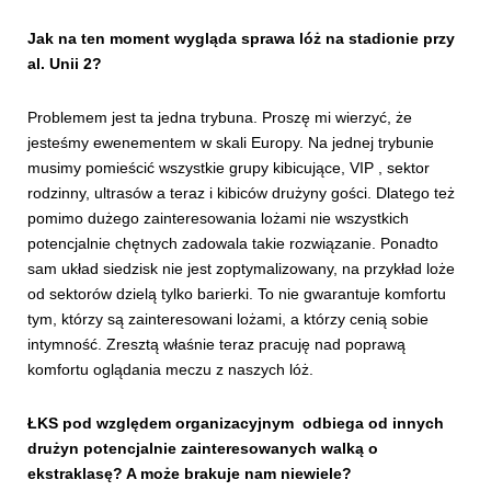
Jak na ten moment wygląda sprawa lóż na stadionie przy
al. Unii 2?
Problemem jest ta jedna trybuna. Proszę mi wierzyć, że
jesteśmy ewenementem w skali Europy. Na jednej trybunie
musimy pomieścić wszystkie grupy kibicujące, VIP , sektor
rodzinny, ultrasów a teraz i kibiców drużyny gości. Dlatego też
pomimo dużego zainteresowania lożami nie wszystkich
potencjalnie chętnych zadowala takie rozwiązanie. Ponadto
sam układ siedzisk nie jest zoptymalizowany, na przykład loże
od sektorów dzielą tylko barierki. To nie gwarantuje komfortu
tym, którzy są zainteresowani lożami, a którzy cenią sobie
intymność. Zresztą właśnie teraz pracuję nad poprawą
komfortu oglądania meczu z naszych lóż.
ŁKS pod względem organizacyjnym odbiega od innych
drużyn potencjalnie zainteresowanych walką o
ekstraklasę? A może brakuje nam niewiele?