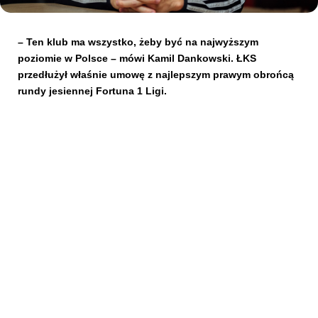
Kibice
– Ten klub ma wszystko, żeby być na najwyższym
poziomie w Polsce – mówi Kamil Dankowski. ŁKS
przedłużył właśnie umowę z najlepszym prawym obrońcą
rundy jesiennej Fortuna 1 Ligi.
SKLEP
KUP BILET