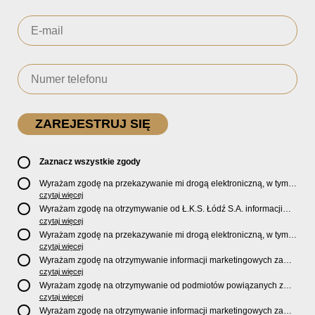
Zaznacz wszystkie zgody
Wyrażam zgodę na przekazywanie mi drogą elektroniczną, w tym
pocztą e-mail, oficjalnego newslettera oraz informacji o zniżkach,
czytaj więcej
promocjach, nowościach, biletach, karnetach, ofercie sklepu U2
Wyrażam zgodę na otrzymywanie od Ł.K.S. Łódź S.A. informacji
Store oraz serwisu bilety.lkslodz.pl i innych produktach oraz
marketingowych dotyczących działalności spółki, ofert, wydarzeń i
czytaj więcej
usługach oferowanych przez Ł.K.S. Łódź S.A.
produktów za pośrednictwem wiadomości SMS oraz połączeń
Wyrażam zgodę na przekazywanie mi drogą elektroniczną, w tym
telefonicznych.
pocztą e-mail, informacji handlowych i marketingowych o
czytaj więcej
produktach, usługach i działalności
Sponsorów i Partnerów
Ł.K.S.
Wyrażam zgodę na otrzymywanie informacji marketingowych za
Łódź S.A.
pośrednictwem wiadomości SMS oraz połączeń telefonicznych
czytaj więcej
od
Sponsorów i Partnerów
Ł.K.S. Łódź S.A.
Wyrażam zgodę na otrzymywanie od podmiotów powiązanych z
Ł.K.S. Łódź S.A., tj. Fundacji ŁKS oraz Sport Catering sp. z
czytaj więcej
o.o. informacji marketingowych oraz informacji handlowych o
Wyrażam zgodę na otrzymywanie informacji marketingowych za