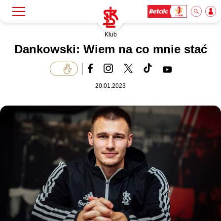
Klub
Szukaj
Klub
Dankowski: Wiem na co mnie stać
Mecze
20.01.2023
Bilety
Akademia
Biznes
Dla mediów