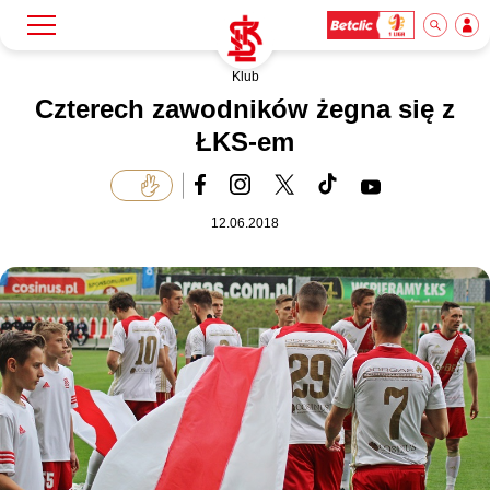
Klub
Szukaj
Klub
Czterech zawodników żegna się z
ŁKS-em
Mecze
12.06.2018
Bilety
Akademia
Biznes
Dla mediów