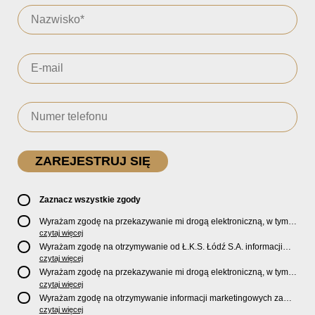
Zaznacz wszystkie zgody
Wyrażam zgodę na przekazywanie mi drogą elektroniczną, w tym
pocztą e-mail, oficjalnego newslettera oraz informacji o zniżkach,
czytaj więcej
promocjach, nowościach, biletach, karnetach, ofercie sklepu U2
Wyrażam zgodę na otrzymywanie od Ł.K.S. Łódź S.A. informacji
Store oraz serwisu bilety.lkslodz.pl i innych produktach oraz
marketingowych dotyczących działalności spółki, ofert, wydarzeń i
czytaj więcej
usługach oferowanych przez Ł.K.S. Łódź S.A.
produktów za pośrednictwem wiadomości SMS oraz połączeń
Wyrażam zgodę na przekazywanie mi drogą elektroniczną, w tym
telefonicznych.
pocztą e-mail, informacji handlowych i marketingowych o
czytaj więcej
produktach, usługach i działalności
Sponsorów i Partnerów
Ł.K.S.
Wyrażam zgodę na otrzymywanie informacji marketingowych za
Łódź S.A.
pośrednictwem wiadomości SMS oraz połączeń telefonicznych
czytaj więcej