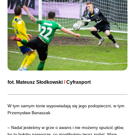
fot.
Mateusz Słodkowski
/
Cyfrasport
W tym samym tonie wypowiadają się jego podopieczni, w tym
Przemysław Banaszak.
– Nadal jesteśmy w grze o awans i nie możemy spuścić głów,
bo to byłoby najgorsze, co moglibyśmy teraz zrobić. Mam