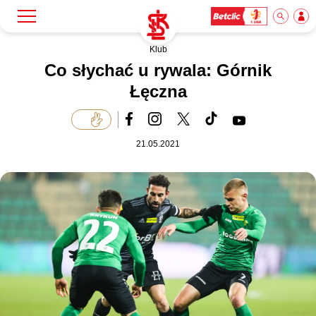
Klub
Szukaj
Klub
Co słychać u rywala: Górnik
Łęczna
Mecze
21.05.2021
Bilety
Akademia
Biznes
Dla mediów