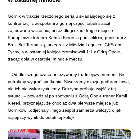
W ostatniej minucie
Górnik w trakcie rzeczonego serialu składającego się z
konfrontacji z zespołami z górnej części tabeli stracił
zajmowane wcześniej przez długi czas drugie miejsce.
Podopieczni trenera Kamila Kieresia podzielili się punktami z
Bruk-Bet Termaliką, przegrali z Miedzią Legnica i GKS-em
Tychy, a w ostatniej kolejce zremisowali 1:1 z Odrą Opole,
tracąc gola w ostatniej minucie meczu.
– Od dłuższego czasu przeżywamy trudniejszy moment. Nie
potrafimy wygrać spotkania. Stwarzamy okazje podbramkowe,
ale ich nie wykorzystujemy. Drużyna próbuje wyjść z tej
sytuacji – powiedział po spotkaniu z Odrą Opole trener Kamil
Kiereś, przyznając, że chociaż dwa pierwsze miejsca już
Górnikowi „odjechały”, jego zespół zamierza walczyć o jak
najlepszy wynik do ostatniej kolejki.