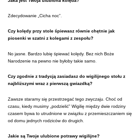
Jaka jest Twoja ulubiona kolęda?
Zdecydowanie „Cicha noc”.
Czy kolędy przy stole śpiewasz równie chętnie jak
piosenki w szatni z kolegami z zespołu?
No jasne. Bardzo lubię śpiewać kolędy. Bez nich Boże
Narodzenie na pewno nie byłoby takie samo.
Czy zgodnie z tradycją zasiadasz do wigilijnego stołu z
najbliższymi wraz z pierwszą gwiazdką?
Zawsze staramy się przestrzegać tego zwyczaju. Choć od
czasu, kiedy musimy „podzielić” Wigilię między dwie rodziny
czasem bywa to utrudnione w związku z przemieszczaniem się
od domu jednych rodziców do drugich.
Jakie są Twoje ulubione potrawy wigilijne?