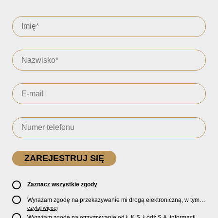
Zaznacz wszystkie zgody
Wyrażam zgodę na przekazywanie mi drogą elektroniczną, w tym
pocztą e-mail, oficjalnego newslettera oraz informacji o zniżkach,
czytaj więcej
promocjach, nowościach, biletach, karnetach, ofercie sklepu U2
Wyrażam zgodę na otrzymywanie od Ł.K.S. Łódź S.A. informacji