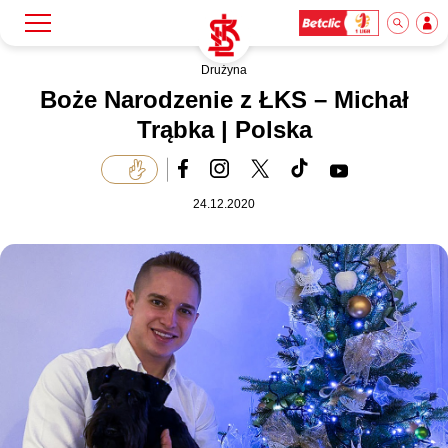
Drużyna
Szukaj
Klub
Boże Narodzenie z ŁKS – Michał
Trąbka | Polska
Mecze
24.12.2020
Bilety
Akademia
Biznes
Dla mediów