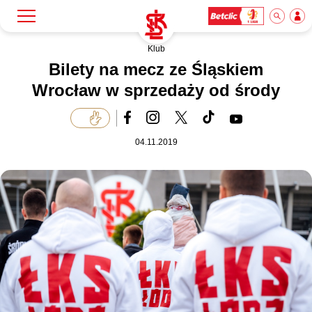
Klub
Szukaj
Klub
Bilety na mecz ze Śląskiem
Wrocław w sprzedaży od środy
Mecze
04.11.2019
Bilety
Akademia
Biznes
Dla mediów